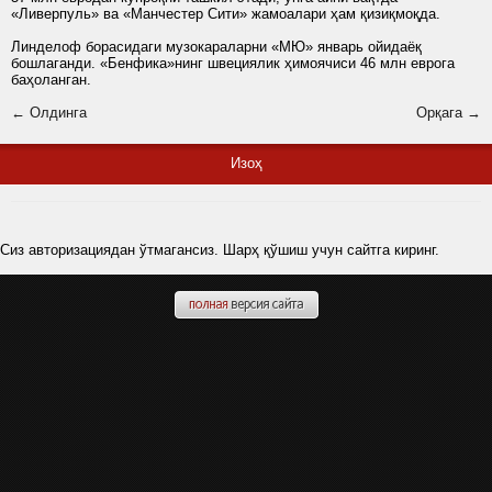
«Ливерпуль» ва «Манчестер Сити» жамоалари ҳам қизиқмоқда.
Линделоф борасидаги музокараларни «МЮ» январь ойидаёқ
бошлаганди. «Бенфика»нинг швециялик ҳимоячиси 46 млн еврога
баҳоланган.
← Олдинга
Орқага →
Изоҳ
Сиз авторизациядан ўтмагансиз. Шарҳ қўшиш учун сайтга киринг.