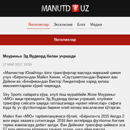
Янгиликлар
Эксклюзив
Блог
Медиа
Янгиликлар
Моуриньо Эд Вудворд билан учрашди
27 МАЙ 2017, 18:59
«Манчестер Юнайтед» ёзги трансферлар вақтида марказий ҳимоя
учун «Бёрнли»дан Майкл Кинни, «Саутҳемптон»дан Виржил ван
Дейкни ва «Бенфика»дан Виктор Линделофни харид қилиш
имкониятларини кўриб чиқмоқда.
Sky Sports хабарига кўра, клуб бош мураббийи Жозе Моуриньо
«МЮ» вице-президенти Эд Вудворд билан учрашиб, клубнинг
трансфер сиёсати ҳақида гаплашганида «қизил иблислар» сафига
ёзда бу уч футболчидан бирини олиб келиш масаласини кўтарган.
Майкл Кин «МЮ» тарбияланувчиси бўлиб, «Бёрнли»га 2015 йилда 2
млн евро эвазига сотилганди. 2016 йил октябрида футболчи Англия
терма жамоасида дебют қилди. Ван Дейкнинг трансфер қиймати эса
57 млн евродан кўпроқни ташкил этади, унга айни вақтда