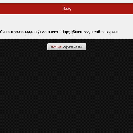
Изоҳ
Сиз авторизациядан ўтмагансиз. Шарҳ қўшиш учун сайтга киринг.