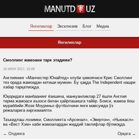
Янгиликлар
Эксклюзив
Блог
Медиа
Янгиликлар
Смоллинг жамоани тарк этадими?
16 ИЮН 2017, 15:09
Англиянинг «Манчестер Юнайтед» клуби ҳимоячиси Крис Смоллинг
тез орада жамоадан кетиши мумкин. Бу ҳақда The Independent нашри
хабар тарқатмоқда.
Юқоридаги манбаанинг ёзишича, манкуанликлар 27 ёшли Англия
терма жамоаси аъзоси билан ҳайрлашишга тайёр. Боиси, жамоа бош
мураббийи Жозе Моуриньо футболчини янги мавсумда ўз
режаларига киргизмаяпти.
Таъкидлаш лозимки, Смоллингга «Арсенал», «Эвертон», «Ньюкасл»
ва «Вест Хэм» каби жамоалардан жиддий таклифлар бўлмоқда.
← Олдинга
Орқага →