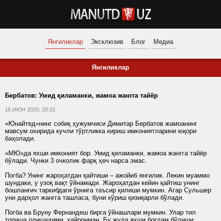
Янгиликлар
Эксклюзив
Блог
Медиа
Янгиликлар
Бербатов: Умид қиламанки, жамоа жангга тайёр
15 ИЮН 2020, 20:15
«Юнайтед»нинг собиқ ҳужумчиси Димитар Бербатов жамоанинг
мавсум охирида кучли тўртликка кириш имкониятларини юқори
баҳолади.
«МЮ»да яхши имконият бор. Умид қиламанки, жамоа жангга тайёр
бўлади. Чунки 3 очколик фарқ ҳеч нарса эмас.
Погба? Унинг жароҳатдан қайтиши – ажойиб янгилик. Лекин муаммо
шундаки, у узоқ вақт ўйнамади. Жароҳатдан кейин қайтиш унинг
бошланғич таркибдаги ўрнига таъсир қилиши мумкин. Агар Сульшер
уни дарҳол жангга ташласа, буни кўриш қизиқарли бўлади.
Погба ва Бруну Фернандеш бирга ўйнашлари мумкин. Улар тил
топиша олишадими, ҳайронман. Бу жуда яхши боғлам бўлиши