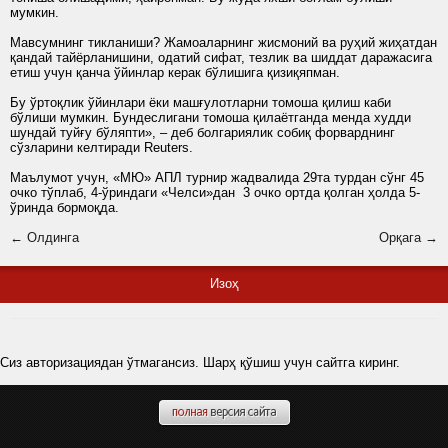
мумкин.
Мавсумнинг тикланиши? Жамоаларнинг жисмоний ва руҳий жиҳатдан
қандай тайёрланишини, одатий сифат, тезлик ва шиддат даражасига
етиш учун қанча ўйинлар керак бўлишига қизиқяпман.
Бу ўртоқлик ўйинлари ёки машғулотларни томоша қилиш каби
бўлиши мумкин. Бундеслигани томоша қилаётганда менда худди
шундай туйғу бўляпти», – деб болгариялик собиқ форварднинг
сўзларини келтиради Reuters.
Маълумот учун, «МЮ» АПЛ турнир жадвалида 29та турдан сўнг 45
очко тўплаб, 4-ўриндаги «Челси»дан 3 очко ортда қолган ҳолда 5-
ўринда бормоқда.
← Олдинга
Орқага →
Изоҳ
Сиз авторизациядан ўтмагансиз. Шарҳ қўшиш учун сайтга киринг.