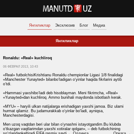
Янгиликлар
Эксклюзив
Блог
Медиа
Янгиликлар
Ronaldu: «Real» kuchliroq
06 ФЕВРАЛ 2013, 10:43
«Real» futbolchisiKrishtianu Ronaldu chempionlar Ligasi 1/8 finalidagi
«Manchester Yunayted» bilanbo‘ladigan o‘yinlar haqida fikrlarini aytib
o‘tdi.
«Hammasi yaxshibo‘ladi deb hisoblayman. Meni fikrimcha, «Real»
«Yunayted»dan kuchliroq. Ammo bunihali maydonda isbotlash kerak.
«MYU» – haryili ulkan natijalarga erishadigan yaxshi jamoa. Biz ularni
hurmat qilamiz. Bu judamurakkab o‘yinlar bo‘ladi, ayniqsa,
Manchesterdagisi.
Men uzoq vaqtdan beri ular bilan o‘ynashni istayotgandim.Bu klubda
o‘tkazgan vaqtlarimdan yaxshi xotiralar qolgan», – deb futbolchining
so‘zlaridankeltiradi FIFA rasmiy sayti
← Олдинга
Орқага →