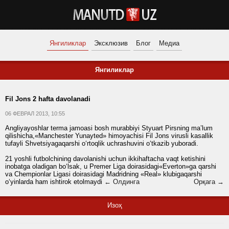
Янгиликлар
Эксклюзив
Блог
Медиа
Янгиликлар
Fil Jons 2 hafta davolanadi
06 ФЕВРАЛ 2013, 10:55
Angliyayoshlar terma jamoasi bosh murabbiyi Styuart Pirsning ma’lum
qilishicha,«Manchester Yunayted» himoyachisi Fil Jons virusli kasallik
tufayli Shvetsiyagaqarshi o‘rtoqlik uchrashuvini o‘tkazib yuboradi.
21 yoshli futbolchining davolanishi uchun ikkihaftacha vaqt ketishini
inobatga oladigan bo‘lsak, u Premer Liga doirasidagi«Everton»ga qarshi
va Chempionlar Ligasi doirasidagi Madridning «Real» klubigaqarshi
o‘yinlarda ham ishtirok etolmaydi
← Олдинга
Орқага →
Изоҳ