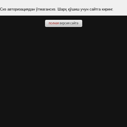
Сиз авторизациядан ўтмагансиз. Шарҳ қўшиш учун сайтга киринг.