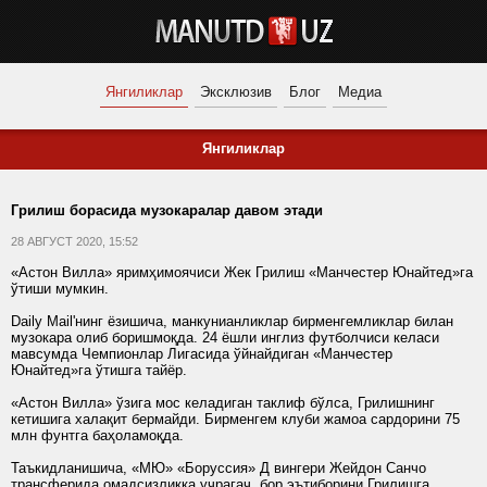
Янгиликлар
Эксклюзив
Блог
Медиа
Янгиликлар
Грилиш борасида музокаралар давом этади
28 АВГУСТ 2020, 15:52
«Астон Вилла» яримҳимоячиси Жек Грилиш «Манчестер Юнайтед»га
ўтиши мумкин.
Daily Mail'нинг ёзишича, манкунианликлар бирменгемликлар билан
музокара олиб боришмоқда. 24 ёшли инглиз футболчиси келаси
мавсумда Чемпионлар Лигасида ўйнайдиган «Манчестер
Юнайтед»га ўтишга тайёр.
«Астон Вилла» ўзига мос келадиган таклиф бўлса, Грилишнинг
кетишига халақит бермайди. Бирменгем клуби жамоа сардорини 75
млн фунтга баҳоламоқда.
Таъкидланишича, «МЮ» «Боруссия» Д вингери Жейдон Санчо
трансферида омадсизликка учрагач, бор эътиборини Грилишга