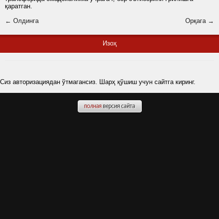
қаратган.
← Олдинга
Орқага →
Изоҳ
Сиз авторизациядан ўтмагансиз. Шарҳ қўшиш учун сайтга киринг.