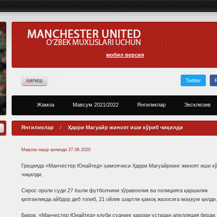
мобил версия
Twitter
Жамоа
Мавсум 2021/2022
Янгиликлар
Эксклюзив
Янгиликлар
/
Ҳарри Магуайр жиноят иши кўриб чиқилди
Мақола нашр қилинди
27.08.2020
Грецияда «Манчестер Юнайтед» ҳимоячиси Ҳарри Магуайрнинг жиноят иши к
чиқилди.
Сирос ороли суди 27 ёшли футболчини зўравонлик ва полицияга қаршилик
қилганликда айбдор деб топиб, 21 ойлик шартли қамоқ жазосига маҳкум қилди.
Бироқ, «Манчестер Юнайтед» клуби суднинг қарори устидан апелляция берди.