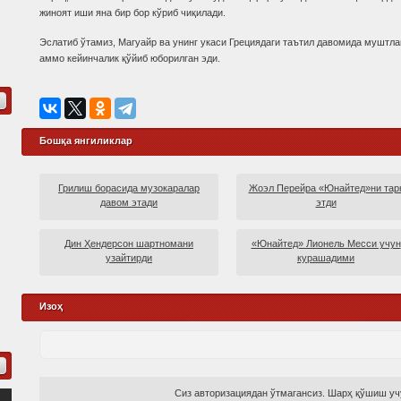
жиноят иши яна бир бор кўриб чиқилади.
Эслатиб ўтамиз, Магуайр ва унинг укаси Грециядаги таътил давомида муштла
аммо кейинчалик қўйиб юборилган эди.
Бошқа янгиликлар
Грилиш борасида музокаралар
Жоэл Перейра «Юнайтед»ни тар
давом этади
этди
Дин Ҳендерсон шартномани
«Юнайтед» Лионель Месси учун
узайтирди
курашадими
Изоҳ
Сиз авторизациядан ўтмагансиз. Шарҳ қўшиш учу