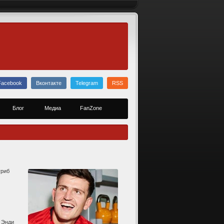
Facebook
Вконтакте
Telegram
RSS
Блог
Медиа
FanZone
ўриб
 Энди