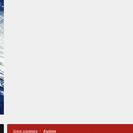
Ҳуқуқ эгаларига
Аълоқа