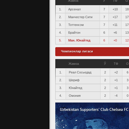
Жамоа
Ў
ТФ
О
1.
Арсенал
7
+10
18
2.
Манчестер Сити
7
+17
17
3.
Тоттенхэм
7
+11
17
4.
Брайтон
6
+6
13
5.
Ман. Юнайтед
6
+0
12
Чемпионлар лигаси
Жамоа
Ў
ТФ
О
1.
Реал Сосьедад
2
+2
6
2.
Шериф
2
+1
3
3.
Юнайтед
2
+1
3
4.
Омония
2
-4
0