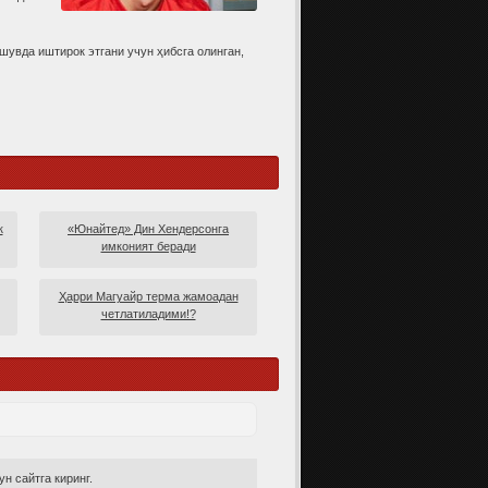
шувда иштирок этгани учун ҳибсга олинган,
к
«Юнайтед» Дин Хендерсонга
имконият беради
Ҳарри Магуайр терма жамоадан
четлатиладими!?
н сайтга киринг.