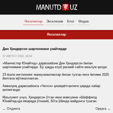
Янгиликлар
Эксклюзив
Блог
Медиа
Янгиликлар
Дин Ҳендерсон шартномани узайтирди
27 АВГУСТ 2020, 16:04
«Манчестер Юнайтед» дарвозабони Дин Ҳендерсон билан
шартномани узайтирди. Бу ҳақда клуб расмий сайти маълум қилди.
23 ёшли инглизнинг манкунианликлар билан тузган янги битими 2025
йилгача мўлжалланган.
Аввалроқ дарвозабонга «Челси» қизиқаётганлиги ҳақида хабар
қилинганди.
Маълумот учун, Ҳендерсон ўтган икки мавсумни «Шеффилд
Юнайтед»да ижарада ўтказиб, 82та ўйинда майдонга тушган.
← Олдинга
Орқага →