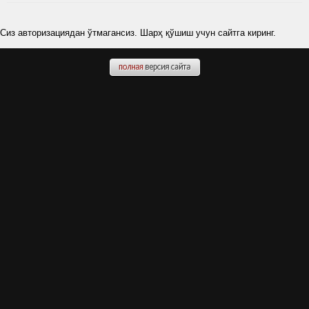
Сиз авторизациядан ўтмагансиз. Шарҳ қўшиш учун сайтга киринг.