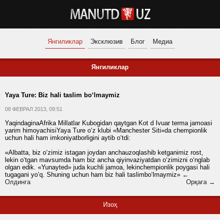
Янгиликлар
Эксклюзив
Блог
Медиа
Янгиликлар
Yaya Ture: Biz hali taslim bo‘lmaymiz
08 ФЕВРАЛ 2013, 09:51
YaqindaginaAfrika Millatlar Kubogidan qaytgan Kot d Ivuar terma jamoasi
yarim himoyachisiYaya Ture o‘z klubi «Manchester Siti»da chempionlik
uchun hali ham imkoniyatborligini aytib o‘tdi:
«Albatta, biz o‘zimiz istagan joydan anchauzoqlashib ketganimiz rost,
lekin o‘tgan mavsumda ham biz ancha qiyinvaziyatdan o‘zimizni o‘nglab
olgan edik. «Yunayted» juda kuchli jamoa, lekinchempionlik poygasi hali
tugagani yo‘q. Shuning uchun ham biz hali taslimbo‘lmaymiz»
←
Олдинга
Орқага →
Изоҳ