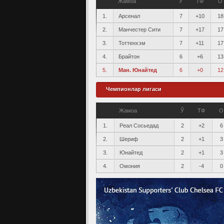
Жамоа
Ў
ТФ
О
1.
Арсенал
7
+10
18
2.
Манчестер Сити
7
+17
17
3.
Тоттенхэм
7
+11
17
4.
Брайтон
6
+6
13
5.
Ман. Юнайтед
6
+0
12
Чемпионлар лигаси
Жамоа
Ў
ТФ
О
1.
Реал Сосьедад
2
+2
6
2.
Шериф
2
+1
3
3.
Юнайтед
2
+1
3
4.
Омония
2
-4
0