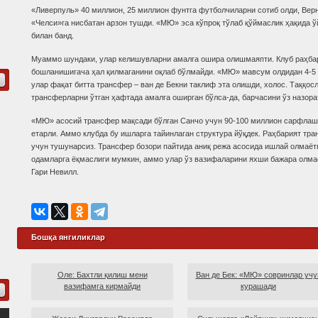
«Ливерпуль» 40 миллион, 25 миллион фунтга футболчиларни сотиб олди, Вер
«Челси»га нисбатан арзон тушди. «МЮ» эса кўпроқ тўлаб қўймаслик ҳақида 
билан банд.
Муаммо шундаки, улар келишувларни амалга ошира олишмаяпти. Клуб раҳба
бошланишигача ҳал қилмаганини оқлаб бўлмайди. «МЮ» мавсум олдидан 4-5 
улар фақат битта трансфер – ван де Бекни таклиф эта олишди, холос. Таққос
трансферларни ўтган ҳафтада амалга оширган бўлса-да, барчасини ўз назора
«МЮ» асосий трансфер мақсади бўлган Санчо учун 90-100 миллион сарфлашг
етарли. Аммо клубда бу ишларга тайинлаган структура йўқдек. Раҳбарият тр
учун тушунарсиз. Трансфер бозори пайтида аниқ режа асосида ишлай олмаёт
одамларга ёқмаслиги мумкин, аммо улар ўз вазифаларини яхши бажара олма
Гари Невилл.
Бошқа янгиликлар
Оле: Бахтли қилиш мени
Ван де Бек: «МЮ» совринлар учу
вазифамга кирмайди
курашади