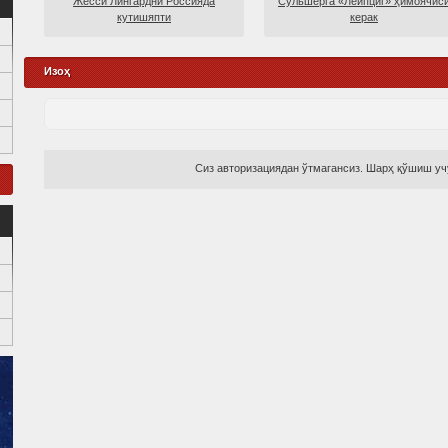
Жесси Лингардни Россияда
Сульшерга «Лейпциг» ҳимоячис
кутишяпти
керак
Изоҳ
Сиз авторизациядан ўтмагансиз. Шарҳ қўшиш учу