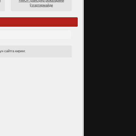
и
«МЮ» трансфер режаларини
ўзгартирмайди
н сайтга киринг.