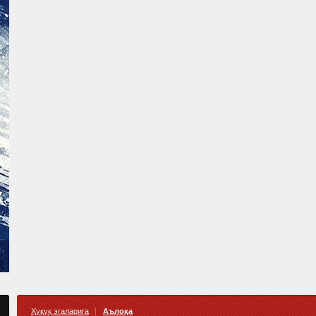
Ҳуқуқ эгаларига
Аълоқа