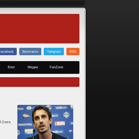
Facebook
Вконтакте
Telegram
RSS
Блог
Медиа
FanZone
б ўзига