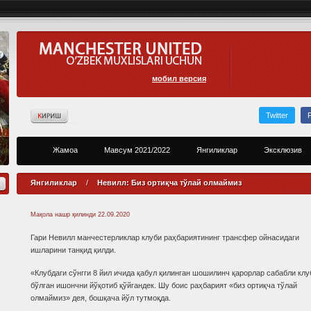
мобил версия
Twitter
Жамоа
Мавсум 2021/2022
Янгиликлар
Эксклюзив
Янгиликлар
/
Невилл: Биз ортиқча тўлай олмаймиз
Мақола нашр қилинди
22.09.2020
Гари Невилл манчестерликлар клуби раҳбариятининг трансфер ойнасидаги
ишларини танқид қилди.
«Клубдаги сўнгги 8 йил ичида қабул қилинган шошилинч қарорлар сабабли клу
бўлган ишончни йўқотиб қўйгандек. Шу боис раҳбарият «биз ортиқча тўлай
олмаймиз» дея, бошқача йўл тутмоқда.