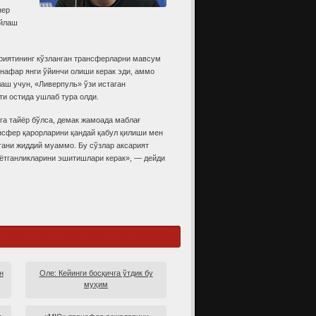
нер
ўйлаш
риятининг кўзланган трансферларни мавсум
нафар янги ўйинчи олиши керак эди, аммо
лаш учун, «Ливерпуль» ўзи истаган
ти остида ушлаб тура олди.
а тайёр бўлса, демак жамоада маблағ
ансфер қарорларини қандай қабул қилиши мен
гани жиддий муаммо. Бу сўзлар аксарият
ётганликларини эшитишлари керак», — дейди
н
Оле: Кейинги босқичга ўтдик бу
муҳим