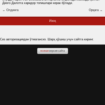
Диого Далотга харидор топишлари керак бўлади.
← Олдинга
Орқага →
Изоҳ
Сиз авторизациядан ўтмагансиз. Шарҳ қўшиш учун сайтга киринг.