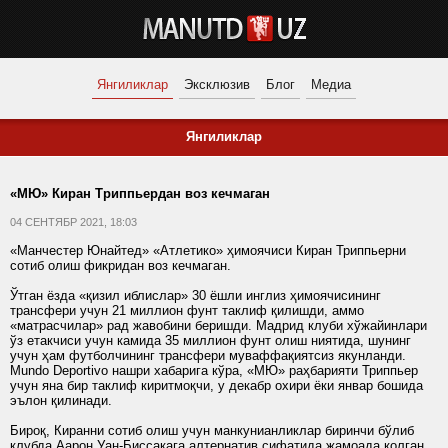
Янгиликлар
Эксклюзив
Блог
Медиа
Янгиликлар
«МЮ» Киран Триппьердан воз кечмаган
04 СЕНТЯБР 2021, 18:03
«Манчестер Юнайтед» «Атлетико» ҳимоячиси Киран Триппьерни
сотиб олиш фикридан воз кечмаган.
Ўтган ёзда «қизил иблислар» 30 ёшли инглиз ҳимоячисининг
трансфери учун 21 миллион фунт таклиф қилишди, аммо
«матрасчилар» рад жавобини беришди. Мадрид клуби хўжайинлари
ўз етакчиси учун камида 35 миллион фунт олиш ниятида, шунинг
учун ҳам футболчининг трансфери муваффақиятсиз якунланди.
Mundo Deportivo нашри хабарига кўра, «МЮ» раҳбарияти Триппьер
учун яна бир таклиф киритмоқчи, у декабр охири ёки январ бошида
эълон қилинади.
Бироқ, Киранни сотиб олиш учун манкунианликлар биринчи бўлиб
клубда Аарон Уан-Биссакага алтернатив сифатида жамоада қолган