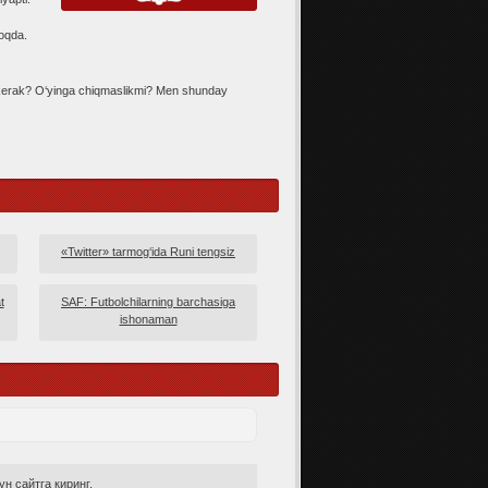
moqda.
h kerak? O‘yinga chiqmaslikmi? Men shunday
«Twitter» tarmog‘ida Runi tengsiz
t
SAF: Futbolchilarning barchasiga
ishonaman
н сайтга киринг.