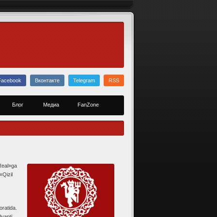
Facebook
Вконтакте
Telegram
RSS
Блог
Медиа
FanZone
Real»ga
«Qizil
ratida.
yapti.