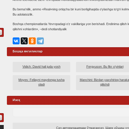
Bu bema’nilik, ammo «Real»ning ortiqcha bir kuni borligihaqida o‘ylashga to‘g‘ri kel
Bu adolatsizlik.
Boshqa chempionatlarda Yevropadagi o‘z vakillariga yon berishadi. Endinima qilis
qilishni xohlardim», –dedi shotlandiyalik
Бошқа янгиликлар
Vidich: David hali juda yosh
Fergyuson: Bu fikr o‘yinlari
Moyes: Fellayni maydonga tusha
Manchini: Bizdan yaxshirioq haraka
oladi
qilishdi
Изоҳ
Сиз авторизациядан ўтмагансиз. Шарҳ қўшиш учу