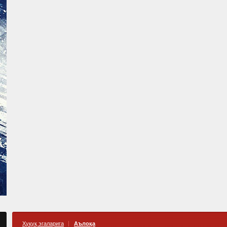
Ҳуқуқ эгаларига
Аълоқа