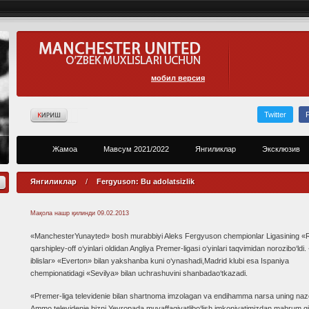
мобил версия
Twitter
Жамоа
Мавсум 2021/2022
Янгиликлар
Эксклюзив
Янгиликлар
/
Fergyuson: Bu adolatsizlik
Мақола нашр қилинди
09.02.2013
«ManchesterYunayted» bosh murabbiyi Aleks Fergyuson chempionlar Ligasining «
qarshipley-off o‘yinlari oldidan Angliya Premer-ligasi o‘yinlari taqvimidan norozibo‘ldi. 
iblislar» «Everton» bilan yakshanba kuni o‘ynashadi,Madrid klubi esa Ispaniya
chempionatidagi «Sevilya» bilan uchrashuvini shanbadao‘tkazadi.
«Premer-liga televidenie bilan shartnoma imzolagan va endihamma narsa uning nazo
Ammo televidenie bizni Yevropada muvaffaqiyatlibo‘lish imkoniyatimizdan mahrum qil