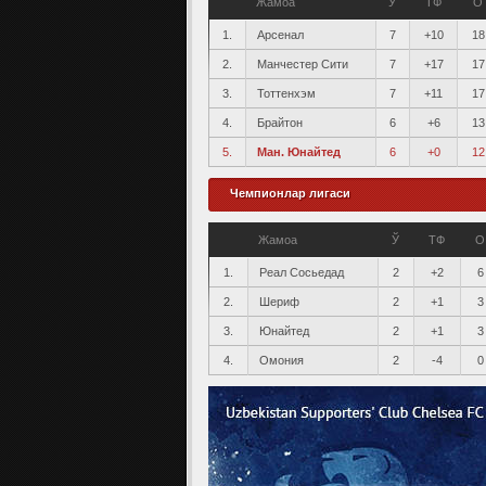
Жамоа
Ў
ТФ
О
1.
Арсенал
7
+10
18
2.
Манчестер Сити
7
+17
17
3.
Тоттенхэм
7
+11
17
4.
Брайтон
6
+6
13
5.
Ман. Юнайтед
6
+0
12
Чемпионлар лигаси
Жамоа
Ў
ТФ
О
1.
Реал Сосьедад
2
+2
6
2.
Шериф
2
+1
3
3.
Юнайтед
2
+1
3
4.
Омония
2
-4
0