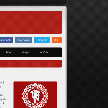
Facebook
Вконтакте
Telegram
RSS
Блог
Медиа
FanZone
ani
:
Sar
i juda
siz?
k.