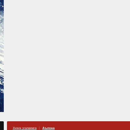
Ҳуқуқ эгаларига
Аълоқа