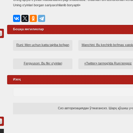
Uning o‘yinlari borgan sariyaxshilanib boryapti»
Бошқа янгиликлар
Runi: Men uchun katta tajriba bo‘lgan
Manchini: Bu kechirib bo‘lmas xatol
Fergyuson: Bu fikr o‘yinlari
«Twitter» tarmog‘ida Runi tengsiz
Изоҳ
Сиз авторизациядан ўтмагансиз. Шарҳ қўшиш учу