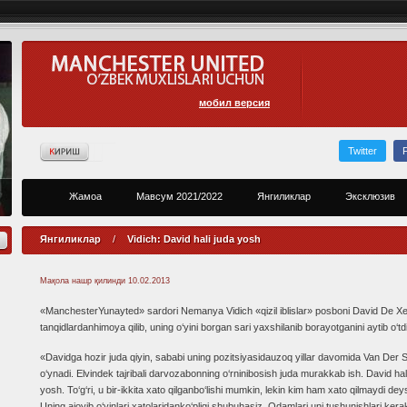
мобил версия
Twitter
Жамоа
Мавсум 2021/2022
Янгиликлар
Эксклюзив
Янгиликлар
/
Vidich: David hali juda yosh
Мақола нашр қилинди
10.02.2013
«ManchesterYunayted» sardori Nemanya Vidich «qizil iblislar» posboni David De Xe
tanqidlardanhimoya qilib, uning o‘yini borgan sari yaxshilanib borayotganini aytib o‘tdi
«Davidga hozir juda qiyin, sababi uning pozitsiyasidauzoq yillar davomida Van Der 
o‘ynadi. Elvindek tajribali darvozabonning o‘rninibosish juda murakkab ish. David hal
yosh. To‘g‘ri, u bir-ikkita xato qilganbo‘lishi mumkin, lekin kim ham xato qilmaydi dey
Uning ajoyib o‘yinlari xatolaridanko‘pligi shubuhasiz. Odamlari uni tushunishlari kera