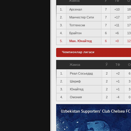
Жамоа
Ў
ТФ
О
1.
Арсенал
7
+10
18
2.
Манчестер Сити
7
+17
17
3.
Тоттенхэм
7
+11
17
4.
Брайтон
6
+6
13
5.
Ман. Юнайтед
6
+0
12
Чемпионлар лигаси
Жамоа
Ў
ТФ
О
1.
Реал Сосьедад
2
+2
6
2.
Шериф
2
+1
3
3.
Юнайтед
2
+1
3
4.
Омония
2
-4
0