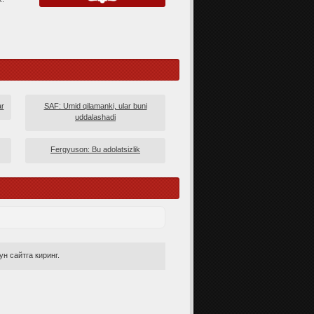
ar
SAF: Umid qilamanki, ular buni
uddalashadi
Fergyuson: Bu adolatsizlik
н сайтга киринг.