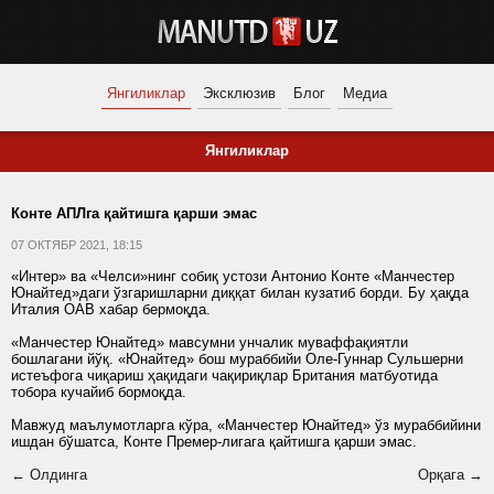
Янгиликлар
Эксклюзив
Блог
Медиа
Янгиликлар
Конте АПЛга қайтишга қарши эмас
07 ОКТЯБР 2021, 18:15
«Интер» ва «Челси»нинг собиқ устози Антонио Конте «Манчестер
Юнайтед»даги ўзгаришларни диққат билан кузатиб борди. Бу ҳақда
Италия ОАВ хабар бермоқда.
«Манчестер Юнайтед» мавсумни унчалик муваффақиятли
бошлагани йўқ. «Юнайтед» бош мураббийи Оле-Гуннар Сульшерни
истеъфога чиқариш ҳақидаги чақириқлар Британия матбуотида
тобора кучайиб бормоқда.
Мавжуд маълумотларга кўра, «Манчестер Юнайтед» ўз мураббийини
ишдан бўшатса, Конте Премер-лигага қайтишга қарши эмас.
← Олдинга
Орқага →