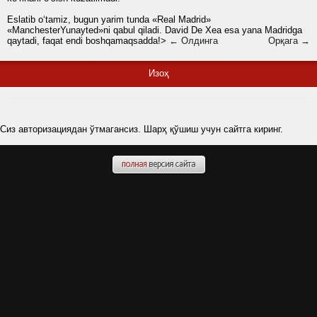
Eslatib o‘tamiz, bugun yarim tunda «Real Madrid»
«ManchesterYunayted»ni qabul qiladi. David De Xea esa yana Madridga
qaytadi, faqat endi boshqamaqsadda!>
← Олдинга
Орқага →
Изоҳ
Сиз авторизациядан ўтмагансиз. Шарҳ қўшиш учун сайтга киринг.