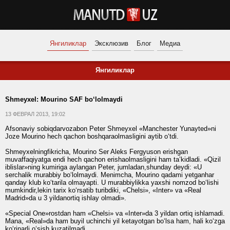
Янгиликлар
Эксклюзив
Блог
Медиа
Янгиликлар
Shmeyxel: Mourino SAF bo‘lolmaydi
13 ФЕВРАЛ 2013, 19:02
Afsonaviy sobiqdarvozabon Peter Shmeyxel «Manchester Yunayted»ni
Joze Mourino hech qachon boshqaraolmasligini aytib o‘tdi.
Shmeyxelningfikricha, Mourino Ser Aleks Fergyuson erishgan
muvaffaqiyatga endi hech qachon erishaolmasligini ham ta’kidladi. «Qizil
iblislar»ning kumiriga aylangan Peter, jumladan,shunday deydi: «U
serchalik murabbiy bo‘lolmaydi. Menimcha, Mourino qadami yetganhar
qanday klub ko‘tarila olmayapti. U murabbiylikka yaxshi nomzod bo‘lishi
mumkindir,lekin tarix ko‘rsatib turibdiki, «Chelsi», «Inter» va «Real
Madrid»da u 3 yildanortiq ishlay olmadi».
«Special One»rostdan ham «Chelsi» va «Inter»da 3 yildan ortiq ishlamadi.
Mana, «Real»da ham buyil uchinchi yil ketayotgan bo‘lsa ham, hali ko‘zga
ko‘rinarli o‘sish kuzatilmadi.