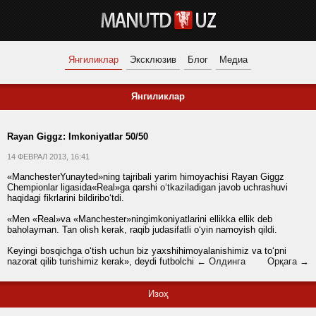
Янгиликлар
Эксклюзив
Блог
Медиа
Янгиликлар
Rayan Giggz: Imkoniyatlar 50/50
14 ФЕВРАЛ 2013, 16:41
«ManchesterYunayted»ning tajribali yarim himoyachisi Rayan Giggz
Chempionlar ligasida«Real»ga qarshi o‘tkaziladigan javob uchrashuvi
haqidagi fikrlarini bildiribo‘tdi.
«Men «Real»va «Manchester»ningimkoniyatlarini ellikka ellik deb
baholayman. Tan olish kerak, raqib judasifatli o‘yin namoyish qildi.
Keyingi bosqichga o‘tish uchun biz yaxshihimoyalanishimiz va to‘pni
nazorat qilib turishimiz kerak», deydi futbolchi
← Олдинга
Орқага →
Изоҳ