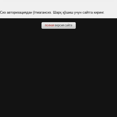
Сиз авторизациядан ўтмагансиз. Шарҳ қўшиш учун сайтга киринг.