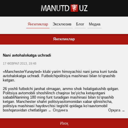
Янгиликлар
Эксклюзив
Блог
Медиа
Янгиликлар
Nani avtohalokatga uchradi
17 ФЕВРАЛ 2013, 19:48
«ManchesterYunayted» klubi yarim himoyachisi nani juma kuni tunda
avtohalokatga uchradi. Futbolchipolitsiya mashinasi bilan to‘qnashib
ketgan.
26 yoshli futbolchi jarohat olmagan, ammo shok holatigatushib qolgan.
Politsiya avtomobili shoshilinch chaqiruv bo‘yicha ketayotgani
sababliNanining 180 ming funt turadigan mashinasi bilan to‘qnashib
ketgan. Manchester shahri politsiyasitomonidan xabar qilinishicha,
politsiya mashinasi haydovchisi tegishli qoidaga ko‘raavtomobil
boshqaruvidan chetlatilgan
← Олдинга
Орқага →
Изоҳ