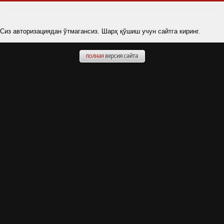
Сиз авторизациядан ўтмагансиз. Шарҳ қўшиш учун сайтга киринг.