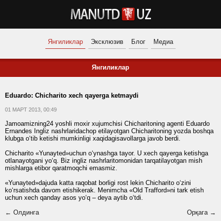
Янгиликлар
Эксклюзив
Блог
Медиа
Янгиликлар
Eduardo: Chicharito xech qayerga ketmaydi
01 МАРТ 2013, 00:49
Jamoamizning24 yoshli moxir xujumchisi Chicharitoning agenti Eduardo
Ernandes Ingliz nashrlaridachop etilayotgan Chicharitoning yozda boshqa
klubga o‘tib ketishi mumkinligi xaqidagisavollarga javob berdi.
Chicharito «Yunayted»uchun o‘ynashga tayor. U xech qayerga ketishga
otlanayotgani yo‘q. Biz ingliz nashrlaritomonidan tarqatilayotgan mish
mishlarga etibor qaratmoqchi emasmiz.
«Yunayted»dajuda katta raqobat borligi rost lekin Chicharito o‘zini
ko‘rsatishda davom etishikerak. Menimcha «Old Trafford»ni tark etish
uchun xech qanday asos yo‘q – deya aytib o‘tdi.
← Олдинга
Орқага →