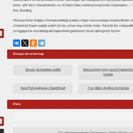
lozim, ahir bizni «Sanderlend» va «Chelsi» bilan muhimuchrashuvlar kutmoqda», —
Kris Smolling.
Himoyachimiz Angliya chempionatidagi g‘alaba o‘tgan mavsumdagi omadsizlikdan so‘
o‘rtamizda fraqni saqlab qolish bu biz uchun eng muhim holat. Hozirda biz xotirjaml
so‘nggigacha muvaffaqiyatli bajarishimizgaishonch hosid qilmog‘imiz lozim»
Бошқа янгиликлар
Skoulz jarohatidan qutildi
Mavsumning eng yaxshi futbolchis
haqida
Nani Portugaliyaga chaqirilmadi
7 ta «iblis» Angliya termasida
Изоҳ
Сиз авторизациядан ўтмагансиз. Шарҳ қўшиш учу