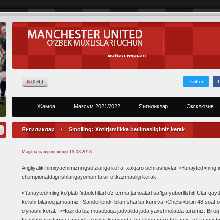
мобил версия
Twitter
Жамоа
Мавсум 2021/2022
Янгиликлар
Эксклюзив
Янгиликлар
/
Smolling: Xotirjamlikka berilmasligimiz kerak
Мақола нашр қилинди
19.03.2013
Angliyalik himoyachimizningso‘zlariga ko‘ra, xalqaro uchrashuvlar «Yunayted»ning i
chempionatdagi ishlarigayomon ta’sir o‘tkazmasligi kerak.
«Yunayted»ning ko‘plab futbolchilari o‘z terma jamoalari safiga yuborilishdi.Ular qayt
kelishi bilanoq jamoamiz «Sanderlend» bilan shanba kuni va «Chelsi»bilan 48 soat o
o‘ynashi kerak. «Hozirda biz musobaqa jadvalida juda yaxshiholatda turibmiz. Biroq
futbolchilarni terma jamoada o‘yinlar kutmoqda, biz klubgayaxshi kayfiyatda qaytish