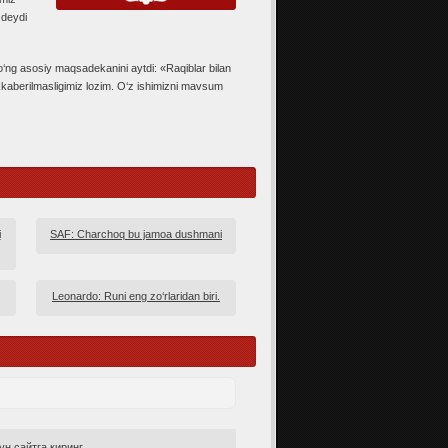
 deydi
ng asosiy maqsadekanini aytdi: «Raqiblar bilan
ikkaberilmasligimiz lozim. O‘z ishimizni mavsum
i
SAF: Charchoq bu jamoa dushmani
Leonardo: Runi eng zo‘rlaridan biri.
н сайтга киринг.