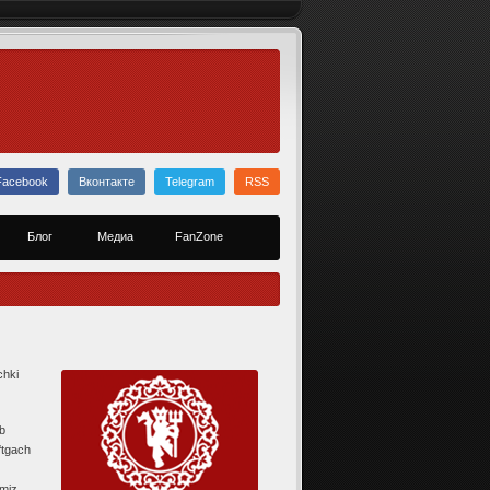
Facebook
Вконтакте
Telegram
RSS
Блог
Медиа
FanZone
chki
ib
‘tgach
imiz