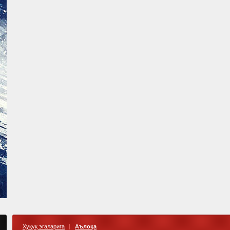
Ҳуқуқ эгаларига
Аълоқа