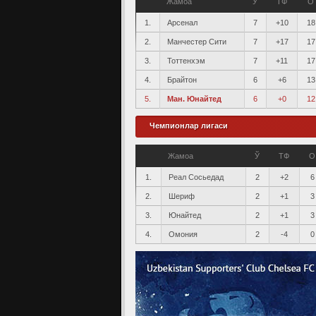
Жамоа
Ў
ТФ
О
1.
Арсенал
7
+10
18
2.
Манчестер Сити
7
+17
17
3.
Тоттенхэм
7
+11
17
4.
Брайтон
6
+6
13
5.
Ман. Юнайтед
6
+0
12
Чемпионлар лигаси
Жамоа
Ў
ТФ
О
1.
Реал Сосьедад
2
+2
6
2.
Шериф
2
+1
3
3.
Юнайтед
2
+1
3
4.
Омония
2
-4
0