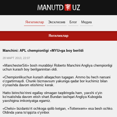
Янгиликлар
Эксклюзив
Блог
Медиа
Янгиликлар
Manchini: APL chempionligi «MYU»ga boy berildi
28 МАРТ 2013, 22:07
«ManchesterSiti» bosh murabbiyi Roberto Manchini Angliya chempionligi
uchun kurash boy berilganinitan oldi.
«Chempionlikuchun kurash allaqachon tugagan. Ammo bu hech narsani
o‘zgartirmaydi. Chunki bizmavsum yakuniga qadar bor kuchimiz bilan
o‘ynashda davom etishimiz kerak.
Hatto birinchio‘rinni egallay olmagan taqdiringda ham, yaxshi o‘yin
ko‘rsatishda davom etish shart.Bundan tashqari Angliya Kubogida
yaxshigina imkoniyatga egamiz.
«Chelsi» bizdanto‘rt ochkoga qolib ketgan, «Tottenxem» esa besh ochko.
Oldinda yana to‘qqizta o‘yinbor.