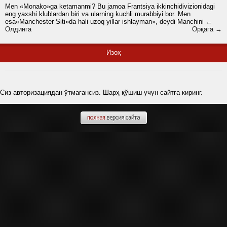
Men «Monako»ga ketamanmi? Bu jamoa Frantsiya ikkinchidivizionidagi
eng yaxshi klublardan biri va ularning kuchli murabbiyi bor. Men
esa«Manchester Siti»da hali uzoq yillar ishlayman», deydi Manchini
←
Олдинга
Орқага →
Изоҳ
Сиз авторизациядан ўтмагансиз. Шарҳ қўшиш учун сайтга киринг.