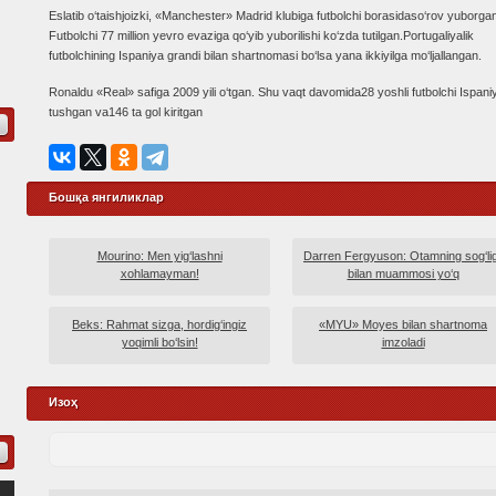
Eslatib o‘taishjoizki, «Manchester» Madrid klubiga futbolchi borasidaso‘rov yuborga
Futbolchi 77 million yevro evaziga qo‘yib yuborilishi ko‘zda tutilgan.Portugaliyalik
futbolchining Ispaniya grandi bilan shartnomasi bo‘lsa yana ikkiyilga mo‘ljallangan.
Ronaldu «Real» safiga 2009 yili o‘tgan. Shu vaqt davomida28 yoshli futbolchi Ispa
tushgan va146 ta gol kiritgan
Бошқа янгиликлар
Mourino: Men yig‘lashni
Darren Fergyuson: Otamning sog‘lig
xohlamayman!
bilan muammosi yo‘q
Beks: Rahmat sizga, hordig‘ingiz
«MYU» Moyes bilan shartnoma
yoqimli bo‘lsin!
imzoladi
Изоҳ