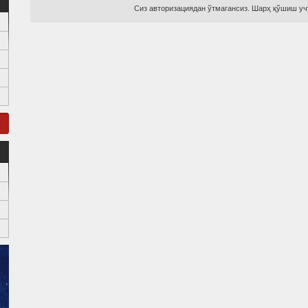
Сиз авторизациядан ўтмагансиз. Шарҳ қўшиш учу