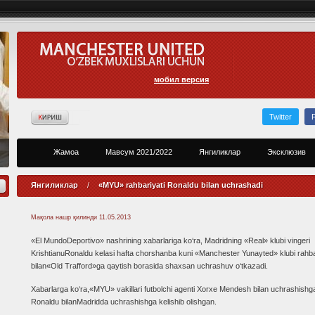
мобил версия
Twitter
Жамоа
Мавсум 2021/2022
Янгиликлар
Эксклюзив
Янгиликлар
/
«MYU» rahbariyati Ronaldu bilan uchrashadi
Мақола нашр қилинди
11.05.2013
«El MundoDeportivo» nashrining xabarlariga ko‘ra, Madridning «Real» klubi vingeri
KrishtianuRonaldu kelasi hafta chorshanba kuni «Manchester Yunayted» klubi rahba
bilan«Old Trafford»ga qaytish borasida shaxsan uchrashuv o‘tkazadi.
Xabarlarga ko‘ra,«MYU» vakillari futbolchi agenti Xorxe Mendesh bilan uchrashishg
Ronaldu bilanMadridda uchrashishga kelishib olishgan.