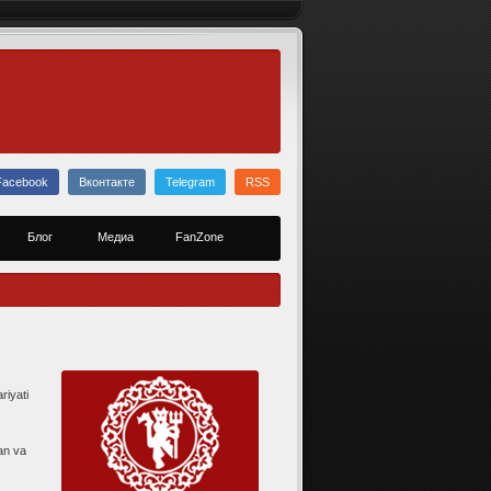
Facebook
Вконтакте
Telegram
RSS
Блог
Медиа
FanZone
riyati
an va