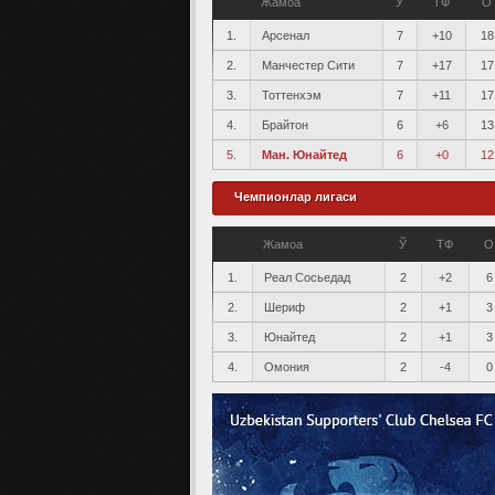
Жамоа
Ў
ТФ
О
1.
Арсенал
7
+10
18
2.
Манчестер Сити
7
+17
17
3.
Тоттенхэм
7
+11
17
4.
Брайтон
6
+6
13
5.
Ман. Юнайтед
6
+0
12
Чемпионлар лигаси
Жамоа
Ў
ТФ
О
1.
Реал Сосьедад
2
+2
6
2.
Шериф
2
+1
3
3.
Юнайтед
2
+1
3
4.
Омония
2
-4
0