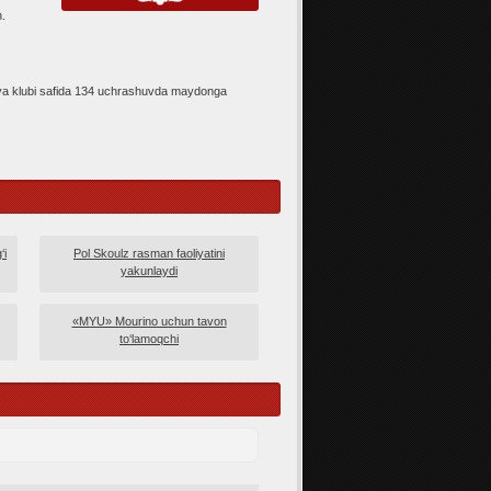
n.
niya klubi safida 134 uchrashuvda maydonga
‘i
Pol Skoulz rasman faoliyatini
yakunlaydi
«MYU» Mourino uchun tavon
to‘lamoqchi