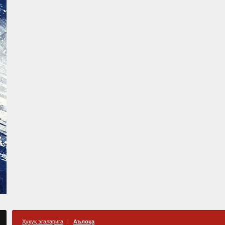
Ҳуқуқ эгаларига
Аълоқа