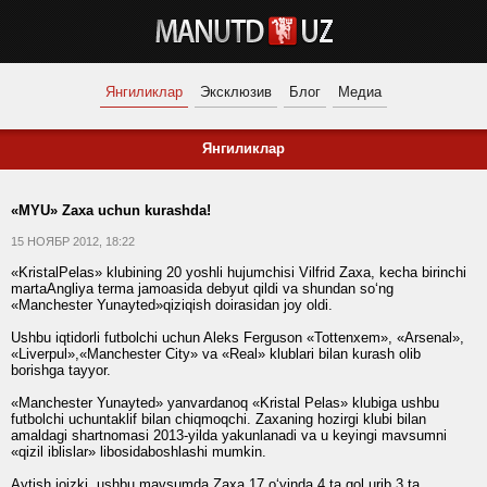
Янгиликлар
Эксклюзив
Блог
Медиа
Янгиликлар
«MYU» Zaxa uchun kurashda!
15 НОЯБР 2012, 18:22
«KristalPelas» klubining 20 yoshli hujumchisi Vilfrid Zaxa, kecha birinchi
martaAngliya terma jamoasida debyut qildi va shundan so‘ng
«Manchester Yunayted»qiziqish doirasidan joy oldi.
Ushbu iqtidorli futbolchi uchun Aleks Ferguson «Tottenxem», «Arsenal»,
«Liverpul»,«Manchester City» va «Real» klublari bilan kurash olib
borishga tayyor.
«Manchester Yunayted» yanvardanoq «Kristal Pelas» klubiga ushbu
futbolchi uchuntaklif bilan chiqmoqchi. Zaxaning hozirgi klubi bilan
amaldagi shartnomasi 2013-yilda yakunlanadi va u keyingi mavsumni
«qizil iblislar» libosidaboshlashi mumkin.
Aytish joizki, ushbu mavsumda Zaxa 17 o‘yinda 4 ta gol urib 3 ta