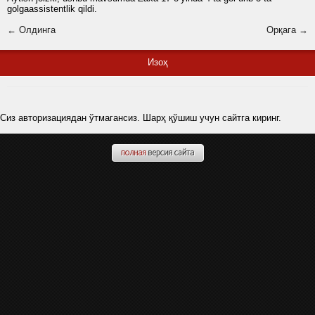
golgaassistentlik qildi.
← Олдинга
Орқага →
Изоҳ
Сиз авторизациядан ўтмагансиз. Шарҳ қўшиш учун сайтга киринг.