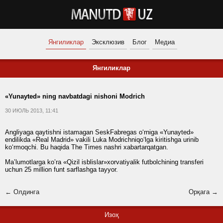
Янгиликлар
Эксклюзив
Блог
Медиа
Янгиликлар
«Yunayted» ning navbatdagi nishoni Modrich
30 ИЮЛЬ 2013, 11:41
Angliyaga qaytishni istamagan SeskFabregas o‘rniga «Yunayted»
endilikda «Real Madrid» vakili Luka Modrichniqo‘lga kiritishga urinib
ko‘rmoqchi. Bu haqida The Times nashri xabartarqatgan.
Maʼlumotlarga ko’ra «Qizil isblislar»xorvatiyalik futbolchining transferi
uchun 25 million funt sarflashga tayyor.
← Олдинга
Орқага →
Изоҳ