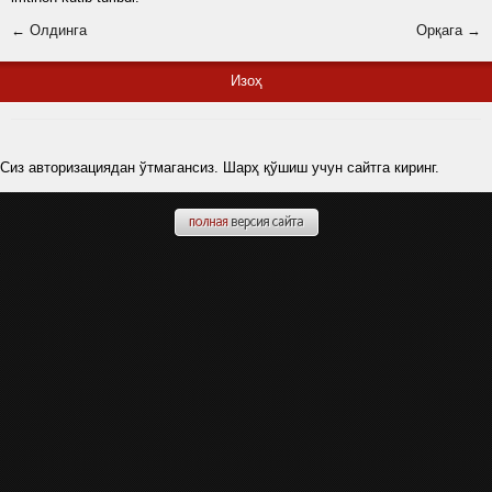
← Олдинга
Орқага →
Изоҳ
Сиз авторизациядан ўтмагансиз. Шарҳ қўшиш учун сайтга киринг.