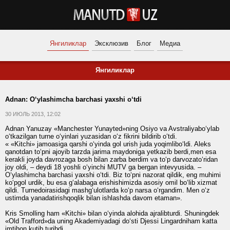
Янгиликлар
Эксклюзив
Блог
Медиа
Янгиликлар
Adnan: O‘ylashimcha barchasi yaxshi o‘tdi
30 ИЮЛЬ 2013, 12:02
Adnan Yanuzay «Manchester Yunayted»ning Osiyo va Avstraliyabo‘ylab
o‘tkazilgan turne o‘yinlari yuzasidan o‘z fikrini bildirib o‘tdi.
« «Kitchi» jamoasiga qarshi o‘yinda gol urish juda yoqimlibo‘ldi. Aleks
qanotdan to‘pni ajoyib tarzda jarima maydoniga yetkazib berdi,men esa
kerakli joyda davrozaga bosh bilan zarba berdim va to‘p darvozato‘ridan
joy oldi, – deydi 18 yoshli o‘yinchi MUTV ga bergan intevyusida. –
O‘ylashimcha barchasi yaxshi o‘tdi. Biz to‘pni nazorat qildik, eng muhimi
ko‘pgol urdik, bu esa g‘alabaga erishishimizda asosiy omil bo‘lib xizmat
qildi. Turnedoirasidagi mashg‘ulotlarda ko‘p narsa o‘rgandim. Men o‘z
ustimda yanadatirishqoqlik bilan ishlashda davom etaman».
Kris Smolling ham «Kitchi» bilan o‘yinda alohida ajralibturdi. Shuningdek
«Old Trafford»da uning Akademiyadagi do‘sti Djessi Lingardniham katta
imtihon kutib turibdi.