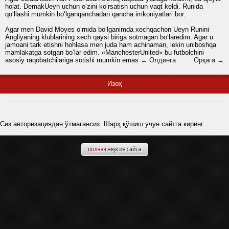
holat. DemakUeyn uchun o‘zini ko‘rsatish uchun vaqt keldi. Runida
qo‘llashi mumkin bo‘lganqanchadan qancha imkoniyatlari bor.
Agar men David Moyes o‘rnida bo‘lganimda xechqachon Ueyn Runini
Angliyaning klublarining xech qaysi biriga sotmagan bo‘laredim. Agar u
jamoani tark etishni hohlasa men juda ham achinaman, lekin uniboshqa
mamlakatga sotgan bo‘lar edim. «ManchesterUnited» bu futbolchini
asosiy raqobatchilariga sotishi mumkin emas
← Олдинга
Орқага →
Изоҳ
Сиз авторизациядан ўтмагансиз. Шарҳ қўшиш учун сайтга киринг.