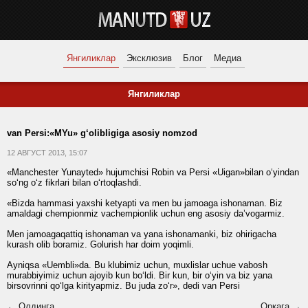
Янгиликлар
Эксклюзив
Блог
Медиа
Янгиликлар
van Persi:«MYu» g‘olibligiga asosiy nomzod
12 АВГУСТ 2013, 15:07
«Manchester Yunayted» hujumchisi Robin va Persi «Uigan»bilan o‘yindan
so‘ng o‘z fikrlari bilan o‘rtoqlashdi.
«Bizda hammasi yaxshi ketyapti va men bu jamoaga ishonaman. Biz
amaldagi chempionmiz vachempionlik uchun eng asosiy daʼvogarmiz.
Men jamoagaqattiq ishonaman va yana ishonamanki, biz ohirigacha
kurash olib boramiz. Golurish har doim yoqimli.
Ayniqsa «Uembli»da. Bu klubimiz uchun, muxlislar uchue vabosh
murabbiyimiz uchun ajoyib kun bo‘ldi. Bir kun, bir o‘yin va biz yana
birsovrinni qo‘lga kirityapmiz. Bu juda zo‘r», dedi van Persi
← Олдинга
Орқага →