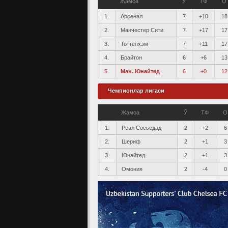
Жамоа
Ў
ТФ
О
1.
Арсенал
7
+10
18
2.
Манчестер Сити
7
+17
17
3.
Тоттенхэм
7
+11
17
4.
Брайтон
6
+6
13
5.
Ман. Юнайтед
6
+0
12
Чемпионлар лигаси
Жамоа
Ў
ТФ
О
1.
Реал Сосьедад
2
+2
6
2.
Шериф
2
+1
3
3.
Юнайтед
2
+1
3
4.
Омония
2
-4
0