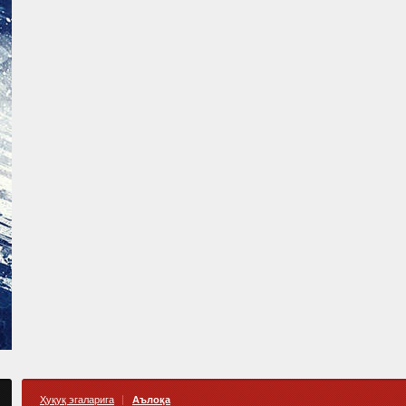
Ҳуқуқ эгаларига
Аълоқа