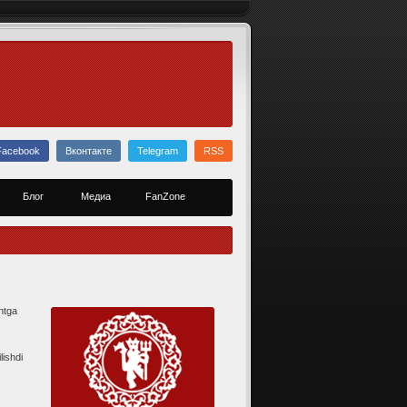
Facebook
Вконтакте
Telegram
RSS
Блог
Медиа
FanZone
ntga
lishdi