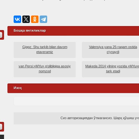
Бошқа янгиликлар
Giggz: Shu tarkib bilan davom
Valensiya yana 25-raqam ostida
etaveramiz
o‘ynaydi
van Persi:«MYu» g‘olibligiga asosiy
Makeda 2014 yilning yozida «MYu»n
nomzod
tark etadi
Изоҳ
Сиз авторизациядан ўтмагансиз. Шарҳ қўшиш учу