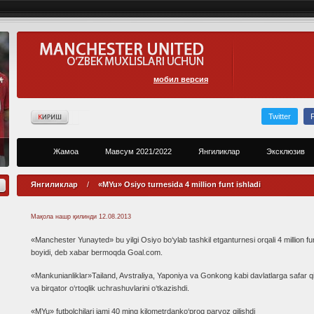
мобил версия
Twitter
Жамоа
Мавсум 2021/2022
Янгиликлар
Эксклюзив
Янгиликлар
/
«MYu» Osiyo turnesida 4 million funt ishladi
Мақола нашр қилинди
12.08.2013
«Manchester Yunayted» bu yilgi Osiyo bo‘ylab tashkil etganturnesi orqali 4 million fu
boyidi, deb xabar bermoqda Goal.com.
«Mankunianliklar»Tailand, Avstraliya, Yaponiya va Gonkong kabi davlatlarga safar qi
va birqator o‘rtoqlik uchrashuvlarini o‘tkazishdi.
«MYu» futbolchilari jami 40 ming kilometrdanko‘proq parvoz qilishdi