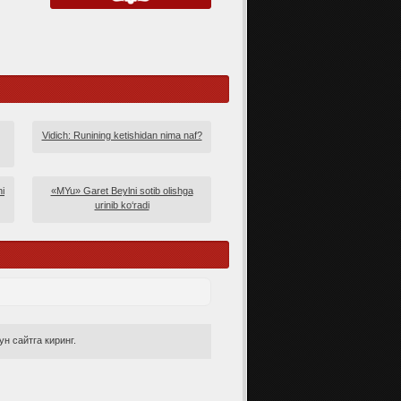
Vidich: Runining ketishidan nima naf?
i
«MYu» Garet Beylni sotib olishga
urinib ko‘radi
н сайтга киринг.