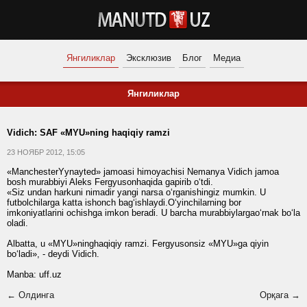
Янгиликлар
Эксклюзив
Блог
Медиа
Янгиликлар
Vidich: SAF «MYU»ning haqiqiy ramzi
23 НОЯБР 2012, 15:05
«ManchesterYynayted» jamoasi himoyachisi Nemanya Vidich jamoa
bosh murabbiyi Aleks Fergyusonhaqida gapirib o‘tdi.
«Siz undan harkuni nimadir yangi narsa o‘rganishingiz mumkin. U
futbolchilarga katta ishonch bag‘ishlaydi.O‘yinchilarning bor
imkoniyatlarini ochishga imkon beradi. U barcha murabbiylargao‘rnak bo‘la
oladi.
Albatta, u «MYU»ninghaqiqiy ramzi. Fergyusonsiz «MYU»ga qiyin
bo‘ladi», - deydi Vidich.
Manba:
uff.uz
← Олдинга
Орқага →