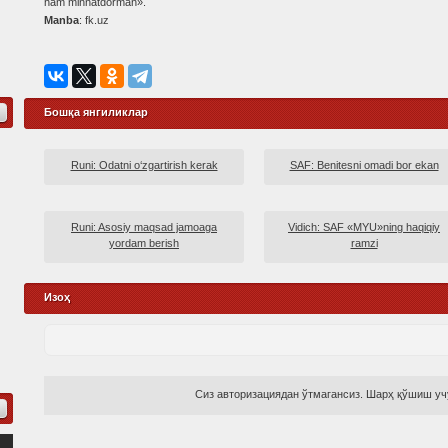
ham minnatdorman».
Manba
: fk.uz
Бошқа янгиликлар
Runi: Odatni o‘zgartirish kerak
SAF: Benitesni omadi bor ekan
Runi: Asosiy maqsad jamoaga
Vidich: SAF «MYU»ning haqiqiy
yordam berish
ramzi
Изоҳ
Сиз авторизациядан ўтмагансиз. Шарҳ қўшиш учу