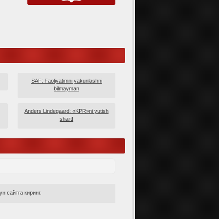
SAF: Faoliyatimni yakunlashni
bilmayman
Anders Lindegaard: «KPR»ni yutish
shart!
н сайтга киринг.