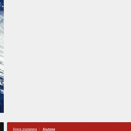
Ҳуқуқ эгаларига
Аълоқа