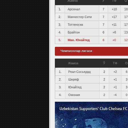
Жамоа
Ў
ТФ
О
1.
Арсенал
7
+10
18
2.
Манчестер Сити
7
+17
17
3.
Тоттенхэм
7
+11
17
4.
Брайтон
6
+6
13
5.
Ман. Юнайтед
6
+0
12
Чемпионлар лигаси
Жамоа
Ў
ТФ
О
1.
Реал Сосьедад
2
+2
6
2.
Шериф
2
+1
3
3.
Юнайтед
2
+1
3
4.
Омония
2
-4
0