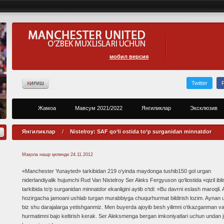
мобил версия
Twitter
Жамоа
Мавсум 2021/2022
Янгиликлар
Эксклюзив
Янгиликлар
/
Nistelroy: SAF qo‘li ostida to‘p surganidan minnatdor
Мақола нашр қилинди
24.11.2012
«Manchester Yunayted» tarkibidan 219 o‘yinda maydonga tushib150 gol urgan
niderlandiyalik hujumchi Rud Van Nistelroy Ser Aleks Fergyuson qo‘liostida «qizil ibli
tarkibida to‘p surganidan minnatdor ekanligini aytib o‘tdi: «Bu davrni eslash maroqli.
hozirgacha jamoani ushlab turgan murabbiyga chuqurhurmat bildirish lozim. Aynan u 
biz shu darajalarga yetishganmiz. Men buyerda ajoyib besh yilimni o‘tkazganman v
hurmatimni bajo keltirish kerak. Ser Aleksmenga bergan imkoniyatlari uchun undan 