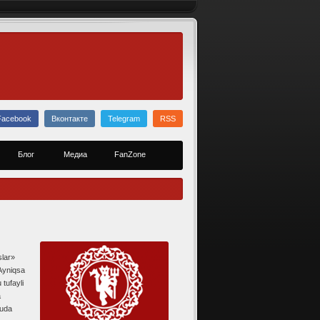
Facebook
Вконтакте
Telegram
RSS
Блог
Медиа
FanZone
slar»
 Ayniqsa
tufayli
a
juda