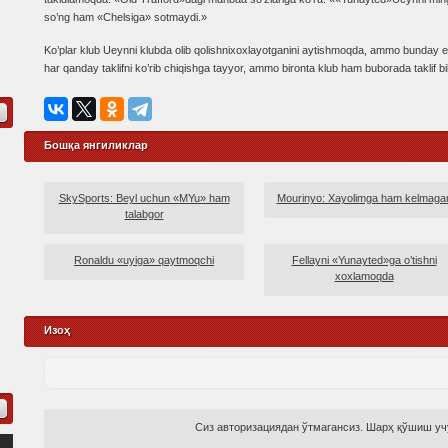
so’ng ham «Chelsiga» sotmaydi.»
Ko’plar klub Ueynni klubda olib qolishnixoxlayotganini aytishmoqda, ammo bunday
har qanday taklifni ko’rib chiqishga tayyor, ammo bironta klub ham buborada taklif bi
Бошқа янгиликлар
SkySports: Beyl uchun «MYu» ham
Mourinyo: Xayolimga ham kelmaga
talabgor
Ronaldu «uyiga» qaytmoqchi
Fellayni «Yunayted»ga o’tishni
xoxlamoqda
Изоҳ
Сиз авторизациядан ўтмагансиз. Шарҳ қўшиш учу