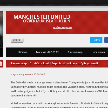
мобил версия
Twitter
Жамоа
Мавсум 2021/2022
Янгиликлар
Эксклюзив
Янгиликлар
/
«MYu» Runini faqat boshqa ligaga qo’yib yuboradi
Мақола нашр қилинди
25.08.2013
The DailyMail nashri xabariga ko’ra, «Manchester Yunayted» hujumchi Ueyn Runini
yozdaqo’yib yuborishi mumkin, faqat boshqa liga vakillari safiga. Xozirda futbolchi
taklif bo’lmayotgani sabali 27 yoshlik hujumchi katta ehtimol bilanfaoliyatini «Old Tra
davom ettirishi mumkin.
KlubMourinyo har qanchalik harakat qilmasin, uni «Stemford Bridj»da ko’rish imkoniyo
takidlamoqda. «Old Trafford»dagi manbaa so’zlariga ko’ra: ««Yunayted»Ueynni ming