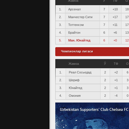
Жамоа
Ў
ТФ
О
1.
Арсенал
7
+10
18
2.
Манчестер Сити
7
+17
17
3.
Тоттенхэм
7
+11
17
4.
Брайтон
6
+6
13
5.
Ман. Юнайтед
6
+0
12
Чемпионлар лигаси
Жамоа
Ў
ТФ
О
1.
Реал Сосьедад
2
+2
6
2.
Шериф
2
+1
3
3.
Юнайтед
2
+1
3
4.
Омония
2
-4
0