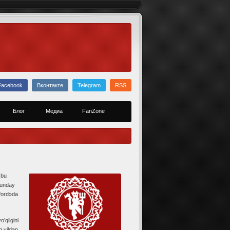
Facebook
Вконтакте
Telegram
RSS
Блог
Медиа
FanZone
 bu
gaunday
fford»da
’qligini
 yildan