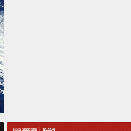
Ҳуқуқ эгаларига
Аълоқа