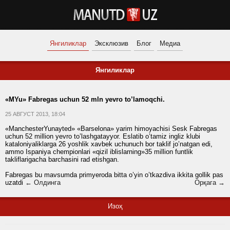
Янгиликлар
Эксклюзив
Блог
Медиа
Янгиликлар
«MYu» Fabregas uchun 52 mln yevro to’lamoqchi.
25 АВГУСТ 2013, 18:04
«ManchesterYunayted» «Barselona» yarim himoyachisi Sesk Fabregas
uchun 52 million yevro to’lashgatayyor. Eslatib o’tamiz ingliz klubi
kataloniyaliklarga 26 yoshlik xavbek uchunuch bor taklif jo’natgan edi,
ammo Ispaniya chempionlari «qizil iblislarning»35 million funtlik
takliflarigacha barchasini rad etishgan.
Fabregas bu mavsumda primyeroda bitta o’yin o’tkazdiva ikkita gollik pas
uzatdi
← Олдинга
Орқага →
Изоҳ