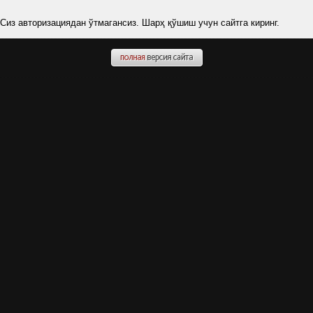
Сиз авторизациядан ўтмагансиз. Шарҳ қўшиш учун сайтга киринг.