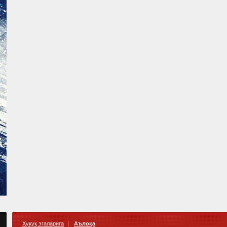
Ҳуқуқ эгаларига
Аълоқа