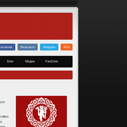
Facebook
Вконтакте
Telegram
RSS
Блог
Медиа
FanZone
shri
million
da
tida.