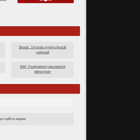
Skoulz: 14 turda o‘yinni o‘tkazib
yuboradi
SAF: Faoliyatimni yakunlashni
bilmayman
н сайтга киринг.