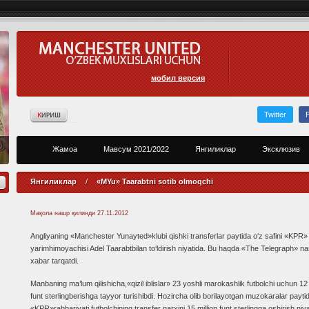
мобил версия
Twitter
Жамоа
Мавсум 2021/2022
Янгиликлар
Эксклюзив
Янгиликлар
/
«MYu» Taarabtni sotib olmoqchi
Мақола нашр қилинди
27.11.2012
Angliyaning «Manchester Yunayted»klubi qishki transferlar paytida o‘z safini «KPR»
yarimhimoyachisi Adel Taarabtbilan to‘ldirish niyatida. Bu haqda «The Telegraph» na
xabar tarqatdi.
Manbaning ma’lum qilishicha,«qizil iblislar» 23 yoshli marokashlik futbolchi uchun 12 
funt sterlingberishga tayyor turishibdi. Hozircha olib borilayotgan muzokaralar payti
«KPR»rahbariyati futbolchining transfer narxini 15 million funt sterlingga oshirish niya