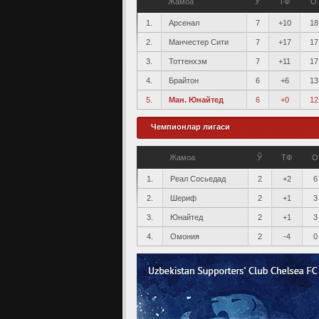
Жамоа
Ў
ТФ
О
1.
Арсенал
7
+10
18
2.
Манчестер Сити
7
+17
17
3.
Тоттенхэм
7
+11
17
4.
Брайтон
6
+6
13
5.
Ман. Юнайтед
6
+0
12
Чемпионлар лигаси
Жамоа
Ў
ТФ
О
1.
Реал Сосьедад
2
+2
6
2.
Шериф
2
+1
3
3.
Юнайтед
2
+1
3
4.
Омония
2
-4
0