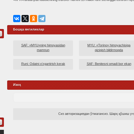
Бошқа янгиликлар
SAF: «MYU»ning himoyasidan
MYU: «Torino» himoyachisiga
mamnun
qiziqish bildirmoqda
Runi: Odatni o‘zgartirish kerak
SAF: Benitesni omadi bor ekan
Изоҳ
Сиз авторизациядан ўтмагансиз. Шарҳ қўшиш учу