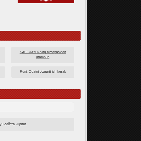
SAF: «MYU»ning himoyasidan
mamnun
Runi: Odatni o‘zgartirish kerak
н сайтга киринг.