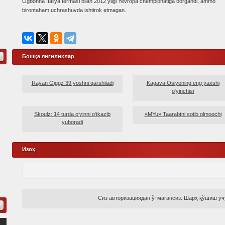
Ogbonna Italiya termasi bilan 2012 yilgi Yevropa chempionatiga borgandi, ammo
birontaham uchrashuvda ishtirok etmagan.
Бошқа янгиликлар
Rayan Giggz 39 yoshni qarshiladi
Kagava Osiyoning eng yaxshi
o‘yinchisi
Skoulz: 14 turda o‘yinni o‘tkazib
«MYu» Taarabtni sotib olmoqchi
yuboradi
Изоҳ
Сиз авторизациядан ўтмагансиз. Шарҳ қўшиш учу