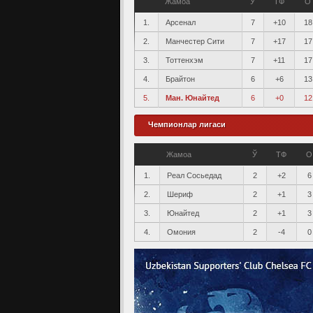
Жамоа
Ў
ТФ
О
1.
Арсенал
7
+10
18
2.
Манчестер Сити
7
+17
17
3.
Тоттенхэм
7
+11
17
4.
Брайтон
6
+6
13
5.
Ман. Юнайтед
6
+0
12
Чемпионлар лигаси
Жамоа
Ў
ТФ
О
1.
Реал Сосьедад
2
+2
6
2.
Шериф
2
+1
3
3.
Юнайтед
2
+1
3
4.
Омония
2
-4
0