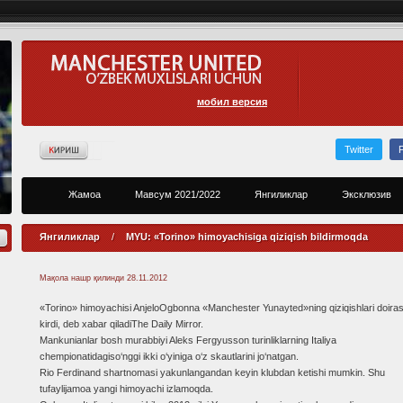
мобил версия
Twitter
Жамоа
Мавсум 2021/2022
Янгиликлар
Эксклюзив
Янгиликлар
/
MYU: «Torino» himoyachisiga qiziqish bildirmoqda
Мақола нашр қилинди
28.11.2012
«Torino» himoyachisi AnjeloOgbonna «Manchester Yunayted»ning qiziqishlari doiras
kirdi, deb xabar qiladiThe Daily Mirror.
Mankunianlar bosh murabbiyi Aleks Fergyusson turinliklarning Italiya
chempionatidagiso‘nggi ikki o‘yiniga o‘z skautlarini jo‘natgan.
Rio Ferdinand shartnomasi yakunlangandan keyin klubdan ketishi mumkin. Shu
tufaylijamoa yangi himoyachi izlamoqda.