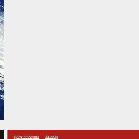
Ҳуқуқ эгаларига
Аълоқа