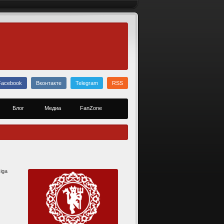
Facebook
Вконтакте
Telegram
RSS
Блог
Медиа
FanZone
iga