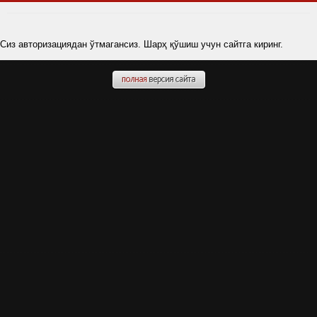
Сиз авторизациядан ўтмагансиз. Шарҳ қўшиш учун сайтга киринг.