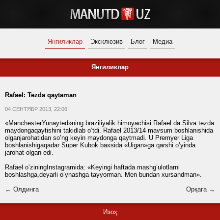
Янгиликлар
Эксклюзив
Блог
Медиа
Янгиликлар
Rafael: Tezda qaytaman
04 СЕНТЯБР 2013, 22:06
«ManchesterYunayted»ning braziliyalik himoyachisi Rafael da Silva tezda
maydongaqaytishini takidlab o’tdi. Rafael 2013/14 mavsum boshlanishida
olganjarohatidan so’ng keyin maydonga qaytmadi. U Premyer Liga
boshlanishigaqadar Super Kubok baxsida «Uigan»ga qarshi o’yinda
jarohat olgan edi.
Rafael o’ziningInstagramida: «Keyingi haftada mashg’ulotlarni
boshlashga,deyarli o’ynashga tayyorman. Men bundan xursandman».
← Олдинга
Орқага →
Изоҳ