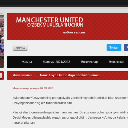
мобил версия
Twitter
Жамоа
Мавсум 2021/2022
Янгиликлар
Эксклюзив
Янгиликлар
/
Nani: Foyda keltirishga harakat qilaman
Мақола нашр қилинди
09.09.2013
«ManchesterYunayted»ning portugaliyalik yarim himoyachi Nani klub bilan shartnom
uzaytirganidanso’ng o’z fikrlarini bildirib o’tdi.
«Yangi shartnomaimzolanganidan mamnunman. Bu yoz men uchun juda qiyin o’tdi
Devid Moyes bilangaplashib olgach qaror qabul qildim. Jamoaga ko’p foyda keltiris
harakat qilaman.