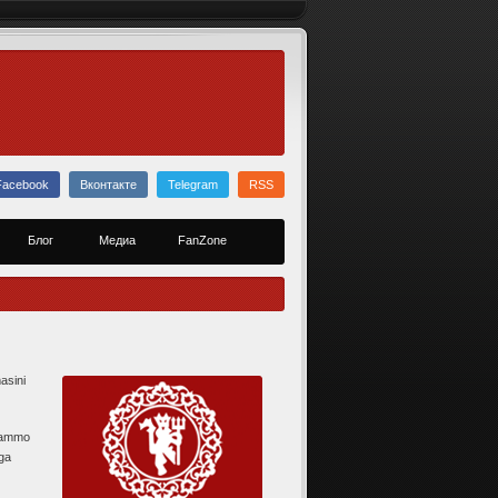
Facebook
Вконтакте
Telegram
RSS
Блог
Медиа
FanZone
asini
, ammo
hga