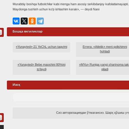
Murabbiy boshqa futbolchilar kabi menga ham asosiy tarkibdanjoy kafolatlamayapti.
Maydonga tushish uchun ko’p ishlashim kerak», — deydi Nani
Бошқа янгиликлар
«Yunayted»-21 YeChL uchun taqvimi
Errera: «Atletik» meni qolishimni
hohladi
«Yunayted» Bebe maoshini 80%ini
«MYu» Runiga yangi shartnoma takl
to’laydi
qiladi
Изоҳ
Сиз авторизациядан ўтмагансиз. Шарҳ қўшиш учу