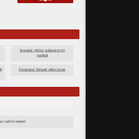
Krerand: «MYu» pullarini to‘g‘ri
sarfladi
if
Ferdinand: Nimadir qilish kerak
н сайтга киринг.