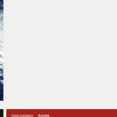
Ҳуқуқ эгаларига
Аълоқа