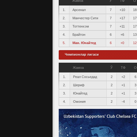
Жамоа
Ў
ТФ
О
1.
Арсенал
7
+10
18
2.
Манчестер Сити
7
+17
17
3.
Тоттенхэм
7
+11
17
4.
Брайтон
6
+6
13
5.
Ман. Юнайтед
6
+0
12
Чемпионлар лигаси
Жамоа
Ў
ТФ
О
1.
Реал Сосьедад
2
+2
6
2.
Шериф
2
+1
3
3.
Юнайтед
2
+1
3
4.
Омония
2
-4
0