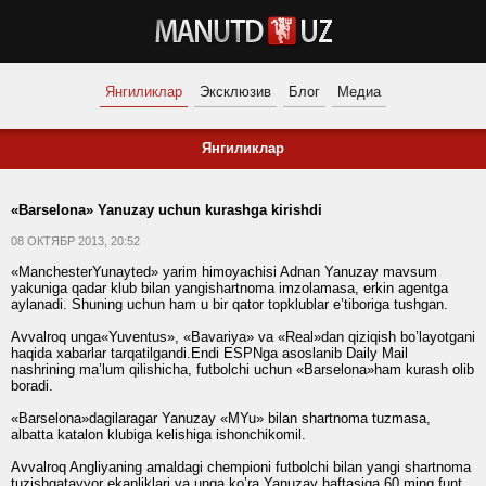
Янгиликлар
Эксклюзив
Блог
Медиа
Янгиликлар
«Barselona» Yanuzay uchun kurashga kirishdi
08 ОКТЯБР 2013, 20:52
«ManchesterYunayted» yarim himoyachisi Adnan Yanuzay mavsum
yakuniga qadar klub bilan yangishartnoma imzolamasa, erkin agentga
aylanadi. Shuning uchun ham u bir qator topklublar e’tiboriga tushgan.
Avvalroq unga«Yuventus», «Bavariya» va «Real»dan qiziqish bo’layotgani
haqida xabarlar tarqatilgandi.Endi ESPNga asoslanib Daily Mail
nashrining ma’lum qilishicha, futbolchi uchun «Barselona»ham kurash olib
boradi.
«Barselona»dagilaragar Yanuzay «MYu» bilan shartnoma tuzmasa,
albatta katalon klubiga kelishiga ishonchikomil.
Avvalroq Angliyaning amaldagi chempioni futbolchi bilan yangi shartnoma
tuzishgatayyor ekanliklari va unga ko’ra Yanuzay haftasiga 60 ming funt