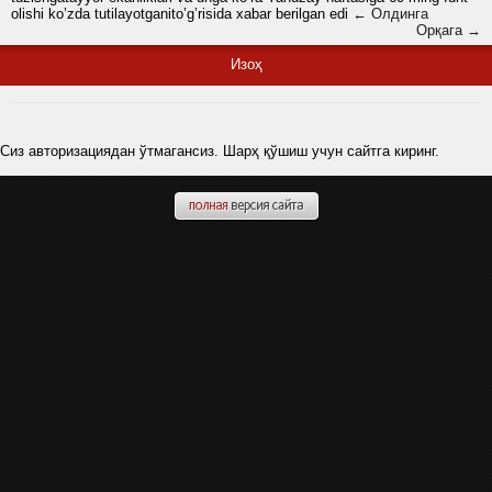
olishi ko’zda tutilayotganito’g’risida xabar berilgan edi
← Олдинга
Орқага →
Изоҳ
Сиз авторизациядан ўтмагансиз. Шарҳ қўшиш учун сайтга киринг.