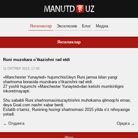
Янгиликлар
Эксклюзив
Блог
Медиа
Янгиликлар
Runi muzokara o`tkazishni rad etdi
11 ОКТЯБР 2013, 17:40
«Manchester Yunayted» hujumchisiUeyn Runi jamoa bilan yangi
shartnoma borasida muzokara o‘tkazishni rad etdi.
27 yoshli hujumchi «Manchester Yunayted»dan ketishi mumkinligini
inkoretmayapti.
Shu sababli Runi shartnomasiniuzaytirishni muhokama qilmoqchi emas,
deya Goal.com nashri xabar berdi.
Eslatib o‘tamiz, Runining hozirgi shartnomasi 2015 yilda o‘z nihoyasiga
yetadi.
← Олдинга
Орқага →
Изоҳ