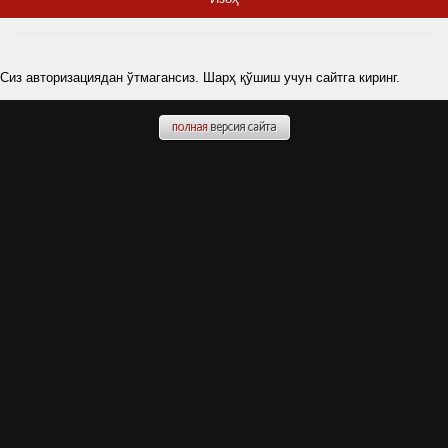
Сиз авторизациядан ўтмагансиз. Шарҳ қўшиш учун сайтга киринг.