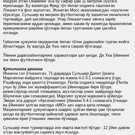
маҳрум этган Обамеянг эса бу сафар ҳам 11 метрлик нуқтага
яқинлашди. Бу вазиятда Фред тўп билан олдинга ташланган
Ляказеттга фол ишлатгач, Жонатан Мосс иккиланмасдан «нуқта»ни
кўрсатди. Сульшер ва меҳмон футболчилар бу вазиятни пенальтига
тортмайди, деб ҳисоблашди. Улар Ляказеттнинг оёғига зарба
берилмаганини иддао қилишди, аммо ҳакам бу вазиятда бразилиялик
яримҳимоячи рақибни қўллари билан туртганини ҳам ҳисобга
олганди.
Габонлик ҳужумчи овуққанлик билан тўпни дарвозабон турган жойга
йўналтирди, бу вақтда Де Хеа чапга сакраб бўлганди.
Ўйинни дарвозабонларнинг ҳаракатлари ҳал қилди. Де Хеа ўйиннинг
энг ёмон футболчиси бўлди.
Қутилишга уриниш
Иккинчи гол ўтказилгач, 71-дақиқада Сульшер Далот ўрнига
Марсиялни майдонга ташлади ва жамоа 4-2-3-1 схемасига ўтди,
Рэшфорд энди қанотга ўтказилди, Погба олдинга чиқарилди (Погба
учун бу ўйин энг муваффақиятсиз ўйинлардан бири бўлди,
режиссёрлар излаб топишмаса, мухлислар унинг майдонда бор-
йўқлигини ҳам сезишмасди), Марсиял ҳужум марказига қўйилди.
Эмери эса дарҳол «Арсенал»нинг ўйинини 5-4-1 схемасига ўтказди
ва ўйиннинг қолган вақтида «МЮ» ҳеч нарса қила олмади.
Меҳмонларнинг ҳужумларига шаррос қуйган ёмғир ҳам тўсқинлик
қилди ва футболчилар қийналиб ҳаракат қила бошлашди, тиғиз
ҳимояни ёриб ўтишнинг имкони бўлмади.
Сульшер ички турнирларда илк марта мағлуб бўлди - 12 ўйин давом
этган мағлубиятсиз серияга якун ясалди.