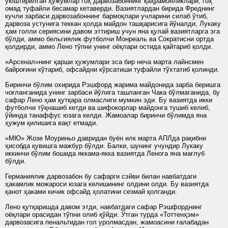
уюштирилган ҳужумлар гоҳ дарвозабоннинг қаҳрамонликлари, гоҳ
омад туфайли бесамар кетаверди. Вазиятлардан бирида Фреднинг
кучли зарбаси дарвозабоннинг бармоқлари учларини силаб ўтиб,
дарвоза устунига теккан ҳолда майдон ташқарисига йўналди, Лукаку
ҳам голли сериясини давом эттириш учун яна қулай вазиятларга эга
бўлди, аммо бельгиялик футболчи Монреаль ва Сократисни ортда
қолдирди, аммо Лено тўпни унинг оёқлари остида қайтариб қолди.
«Арсенал»нинг қарши ҳужумлари эса бир неча марта лайнсмен
байроғини кўтариб, офсайдни кўрсатиши туфайли тўхтатиб қолинди.
Биринчи бўлим охирида Рэшфорд жарима майдонида зарба беришга
чоғланганида унинг зарбаси йўлига ташланган Чака бўлмаганида, бу
сафар Лено ҳам қутқара олмаслиги мумкин эди. Бу вазиятда икки
футболчи тўқнашиб кетди ва шифокорлар майдонга тушиб келиб,
ўйинда танаффус юзага келди. Жамоалар биринчи бўлимда яна
ҳужум қилишига вақт етмади.
«МЮ» Жозе Моуриньо давридан буён илк марта АПЛда рақибни
ҳисобда қувишга мажбур бўлди. Балки, шунинг учундир Лукаку
иккинчи бўлим бошида яккама-якка вазиятда Ленога яна мағлуб
бўлди.
Германиялик дарвозабон бу сафарги сэйви билан навбатдаги
ҳакамлик можароси юзага келишининг олдини олди. Бу вазиятда
қанот ҳаками кичик офсайд ҳолатини сезмай қолганди.
Лено қутқаришда давом этди, навбатдаги сафар Рэшфорднинг
оёқлари орасидан тўпни олиб қўйди. Ўтган турда «Тоттенҳэм»
дарвозасига пенальтидан гол уролмасдан, жамоасини ғалабадан