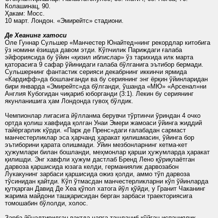
Колашинац, 90.
Ҳакам: Мосс.
10 март. Лондон. «Эмирейтс» стадиони.
Де Хеанинг хатоси
Оле Гуннар Сульшер «Манчестер Юнайтед»нинг рекордлар китобига
ўз номини ёзишда давом этди. Кўпчилик Париждаги ғалаба
эйфориясида бу ўйин «қизил иблислар» ўз тарихида илк марта
қаторасига 9 сафар ўйинидаги ғалаба бўлганига эътибор бермади.
Сульшернинг фантастик серияси декабрнинг иккинчи ярмида
«Кардифф»да бошланганди ва бу сериянинг энг ёрқин ўйинларидан
бири январда «Эмирейтс»да бўлганди, ўшанда «МЮ» «Арсенал»ни
Англия Кубогидан чиқариб юборганди (3:1). Лекин бу сериянинг
якунланишига ҳам Лондонда гувоҳ бўлдик.
Чемпионлар лигасига йўлланма берувчи тўртинчи ўриндан 4 очко
ортда қолиш хавфида қолган Унаи Эмери жамоаси ўйинга жиддий
тайёргарлик кўрди. «Парк де Пренс»даги ғалабадан сармаст
манчестерликлар эса ҳарчанд ҳаракат қилишмасин, ўйинга бор
эътиборини қарата олишмади. Ўйин мезбонларнинг кетма-кет
ҳужумлари билан бошланди, меҳмонлар қарши ҳужумларда ҳаракат
қилишди. Энг хавфли ҳужум дастлаб Бренд Лено қўриқлаётган
дарвоза қаршисида юзага келди, германиялик дарвозабон
Лукакунинг зарбаси қаршисида ожиз қолди, аммо тўп дарвоза
тўсинидан қайтди. Кўп ўтмасдан манчестерликларни кўп ўйинларда
қутқарган Давид Де Хеа қўпол хатога йўл қўйди, у Гранит Чаканинг
жарима майдони ташқарисидан берган зарбаси траекториясига
томошабин бўлолди, холос.
Зарба йўналтирилган вақтда чапга ташланиб қўйган испаниялик