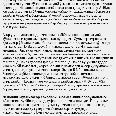
дарвозабон унинг йўналиши қандай ўзгаришини кузатиб туриш билан
чекланди. Испаниялик дарвозабон кам хато қилади, лекин у АПЛда
қаторасига учинчи ўйинда жарима майдони ташқарисидан берилган
зарбани ўтказиб юбормоқда. У жорий мавсумда жами 6 марта
жарима майдони ташқарисидан берилган зарбани ўтказиб юборган.
Бу ўтган мавсумдагидан икки баробар кўп (ҳали мавсум якунигача
яна 8 ўйин бор).
Агар у уялтирмаганида, биз ҳозир «МЮ» мезбонларни қандай
тўхтатганини муҳокама қилаётган бўлардик. Сульшер «Арсенал»
ҳужумкор ўйнашини ҳисобга олган ҳолда, 4-4-2 схемасини қўллади,
чап қанотда Погба ва Шоу, ўнг қанотда Далот ва Янг ҳаракат
қилдиди. «Арсенал»нинг қанотларида Эмери келгач, кам ўйин
амалиётига эга бўлаётган Колашинац ва Беллерин мавсум охирига
қадар сафдан чиқиши туфайли ўнг қанот ҳимоячисига айлантирилган
Мэйтленд-Найлз ҳаракат қилди. Мэйтленд-Найлз бу ўйинга қадар
ишончли ўйнамаётган, «Арсенал»нинг рақиблари аксар ҳужумларини
унинг қанотидан уюштиришаётганди. Эмери 5-3-2 схемаси билан
бошлади ва ўйин аввалидаги фаолликдан кейин ҳимояни
мустаҳкамлади. Биринчи бўлимда дарвоза томон йўлланган ягона
аниқ зарба - Чаканинг гол ургандаги зарбаси эди. «МЮ» эса ўйин
давомида 14 бор зарба берди, шундан 4таси дарвоза соҳасига аниқ
борди, яна 2таси дарвоза тўсинига ва устунига тегди.
Ленонинг
мўъжизакор
сэйвлари
,
Обамеянгнинг
совуққонлиги
«Арсенал» бу ўйинда омад туфайли ғалабага эришди. Гол ўтказиб
юборгач, манчестерликлар тўлиқ куч билан олдинга ташланишди,
энди меҳмонлар ҳужумда, мезбонлар қарши ҳужумда
ҳаракатланишарди. Лекин лондонликлар дарвозаси олдида