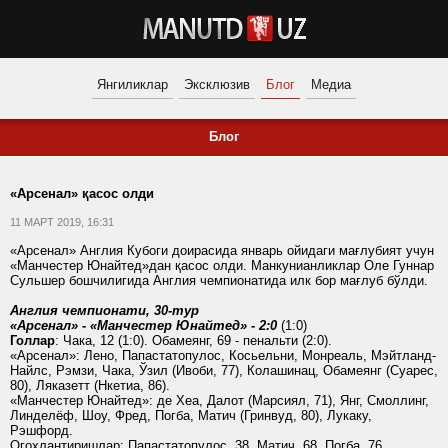
Янгиликлар
Эксклюзив
Блог
Медиа
Блог
«Арсенал» қасос олди
11 МАРТ 2019, 16:31
«Арсенал» Англия Кубоги доирасида январь ойидаги мағлубият учун
«Манчестер Юнайтед»дан қасос олди. Манкунианликлар Оле Гуннар
Сульшер бошчилигида Англия чемпионатида илк бор мағлуб бўлди.
Англия чемпионати, 30-тур
«Арсенал» - «Манчестер Юнайтед» - 2:0
(1:0)
Голлар
: Чака, 12 (1:0). Обамеянг, 69 - пенальти (2:0).
«Арсенал»: Лено, Папастатопулос, Косьельни, Монреаль, Мэйтланд-
Найлс, Рэмзи, Чака, Ўзил (Ивоби, 77), Колашинац, Обамеянг (Суарес,
80), Ляказетт (Нкетиа, 86).
«Манчестер Юнайтед»: де Хеа, Далот (Марсиял, 71), Янг, Смоллинг,
Линделёф, Шоу, Фред, Погба, Матич (Гринвуд, 80), Лукаку,
Рэшфорд.
Огоҳлантиришлар: Папастатопулос, 38. Матич, 68. Погба, 76.