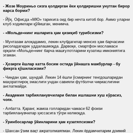
- Жозе Моуриньо сизга қолдирган ёки қолдиришни унутган бирор
нарса борми?
- Йўқ. Офисда «МЮ» тарихига оид бир нечта китоб бор. Аммо уларни
клуб ходимлари қўйишган, менимча.
- «Мольде»нинг ишларига ҳам қизиқиб турибсизми?
- Мунтазам алоқадамиз, лекин клубдагилар менсиз ҳам барчасини
рисоладагидек уддалашмоқда. Дарвоқе, смартфон мосламаси
орқали «Мольде»нинг барча машғулотларини кузатиш имкониятига
эгаман.
- Ҳозирги ёшлар катта босим остида ўйнашга мажбурлар - бу
фикрга қўшиласизми?
- Чиндан ҳам, шундай. Лекин 14 ёшли ўсмирнинг тенгдошларидан
маҳоратлироқ эмаслиги ундан савияли футболчи чиқмаслигини
англатмайди.
- Академия тарбияланувчилари билан ишлашни хуш кўрасиз,
чоғи.
- Албатта. Қаранг, жамоа голларидан чамаси 62 фоизи
тарбияланувчилар ҳиссасига тўғри келмоқда.
- Ўринбосарлар ўйинларини ҳам кузатяпсизми?
- Шахсан ўзим вақт ажратолмаяпман. Лекин ёрдамчиларим доимий