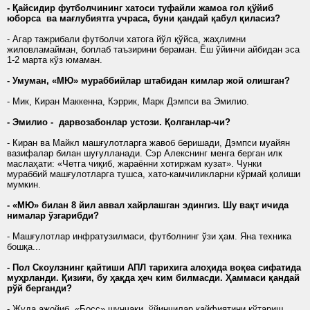
- Қайсидир футболчининг хатоси туфайли жамоа гол қўйиб
юборса ва мағлубиятга учраса, буни қандай қабул қиласиз?
- Агар тажрибали футболчи хатога йўл қўйса, жаҳлимни
жиловламайман, боплаб таъзирини бераман. Ёш ўйинчи айбидан эса
1-2 марта кўз юмаман.
- Умуман, «МЮ» мураббийлар штабидан кимлар жой олишган?
- Мик, Киран Маккенна, Кэррик, Марк Дэмпси ва Эмилио.
- Эмилио - дарвозабонлар устози. Қолганлар-чи?
- Киран ва Майкл машғулотларга жавоб беришади, Дэмпси муайян
вазифалар билан шуғулланади. Сэр Алекснинг менга берган илк
маслаҳати: «Четга чиқиб, жараённи хотиржам кузат». Чунки
мураббий машғулотларга тушса, хато-камчиликларни кўрмай қолиши
мумкин.
- «МЮ» билан 8 йил аввал хайрлашган эдингиз. Шу вақт ичида
нималар ўзгарибди?
- Машғулотлар инфратузилмаси, футболнинг ўзи ҳам. Яна техника
бошқа...
- Пол Скоулзнинг қайтиши АПЛ тарихига алоҳида воқеа сифатида
муҳрланди. Қизиғи, бу ҳақда ҳеч ким билмасди. Ҳаммаси қандай
рўй берганди?
- Жуда ажойиб. «Босс» шунчаки, ўйинчилар кайфиятини кўтариш