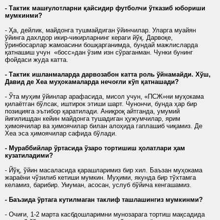
- Тактик машғулотларни қайсидир футболчи ўтказиб юбориши
мумкинми?
- Ҳа, дейлик, майдонга тушмайдиган ўйинчилар. Уларга муайян
ўйинга дахлдор икир-чикирларнинг кераги йўқ. Дарвоқе,
ўринбосарлар жамоасини бошқарганимда, бундай мажлисларда
қатнашиш учун «босс»дан ўзим изн сўраганман. Чунки бунинг
фойдаси жуда катта.
- Тактик ишланмаларда дарвозабон катта роль ўйнамайди. Хўш,
Давид де Хеа муҳокамаларда нечоғли кўп қатнашади?
- Ўта муҳим ўйинлар арафасида, мисол учун, «ПСЖ»ни муҳокама
қилаётган бўлсак, иштирок этиши шарт. Чунончи, бунда ҳар бир
позицияга эътибор қаратилади. Аниқроқ айтганда, умумий
йиғилишдан кейин майдонга тушадиган ҳужумчилар, ярим
ҳимоячилар ва ҳимоячилар билан алоҳида гаплашиб чиқамиз. Де
Хеа эса ҳимоячилар сафида бўлади.
- Мураббийлар ўртасида ўзаро тортишиш ҳолатлари ҳам
кузатиладими?
- Йўқ, ўйин масаласида қарашларимиз бир хил. Баъзан муҳокама
жараёни чўзилиб кетиши мумкин. Муҳими, якунда бир тўхтамга
келамиз, барибир. Умуман, асосан, услуб бўйича кенгашамиз.
- Баъзида ўртага кутилмаган таклиф ташлашингиз мумкинми?
- Очиғи, 1-2 марта касбдошларимни мунозарага тортиш мақсадида