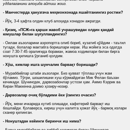
уддалаганини алоҳида айтиш жоиз.
- Манчестерда ҳанузгача меҳмонхонада яшаётганингиз ростми?
- Йўқ, 3-4 ҳафта олдин клуб алоҳида хонадон ажратди.
- Қизиқ, «ПСЖ»га қарши жавоб учрашувидан олдин қандай
юмушлар билан шуғулландингиз?
- Оилам аъзоларини аэропортга олиб бориб, кузатиб қўйдим - таътил
тугади, болалар мактабга боришлари керак. Иш жойига эса одатда
соат 7:30-7:45 оралиғида бораман, жамоа ходимлари билан бирга
нонушта қилишга ўрганиб қолдим.
- Хўш, кимлар ишга шунчалик барвақт боришади?
- Мураббийлар штаби аъзолари. Биз қувват тўплаш учун жам
бўламиз. Тўғри, шошилишни хуш кўрмайдиган Мик Фелан баъзан
кечикади. Шунингдек, дарвозабонлар устози ҳам. Аммо Кэррик ва
Киран Маккенна доимо ҳозиру-нозир.
- Дарвозалар очиқ бўладими ёки ўзингиз очасиз?
- Йўқ, мени ичкарида кутиб олишади, кафетерий барвақт иш
бошлайди. Қолаверса, кириш учун калитга ҳожат йўқ - бармоқ излари
сканер қилинган.
- Нонуштадан кейинги биринчи иш нима?
- Барча мураббийлар ва тиббий ходимлар билан ўйинчилар