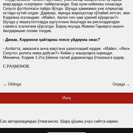
мақсадида «сюрприз» тайёрлаганди. Бир куни кийиниш хонасида
Скоулз футболкаси пайдо бўлди. Шунда ҳаммамиз уни олқишлар
остида кутиб олдик. Дарвоқе, яқинда жароҳатлар кўпайиб кетгач, мен
Кэррикка юзландим: «Майкл, балки сен ҳам уриниб кўрарсан?»
Шунда у машғулотларда шуғуллана бошлади ва рисоладагидек
савияга эгалигини кўрсатди. Бироқ якунда Жимми Гарнерга ишонч
билдиришни лозим топдик
.
- Демак, Кэррикни қайтариш ғояси уйдирма эмас?
- Албатта, аввалига анча вақтгача ҳазиллашиб юрдик: «Майкл, «Янги
Скоулз» ролига нима дейсан?» Кейин у машқларга киришди.
Менимча, Кэррик 1-2та ўйинни талаб даражасида ўтказишга қодир.
С.РАҲМОНОВ.
← Oldinga
Orqaga →
Изоҳ
Сиз авторизациядан ўтмагансиз. Шарҳ қўшиш учун сайтга киринг.