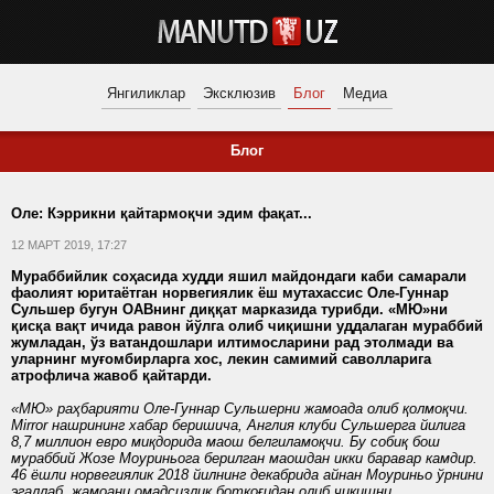
Янгиликлар
Эксклюзив
Блог
Медиа
Блог
Оле: Кэррикни қайтармоқчи эдим фақат...
12 МАРТ 2019, 17:27
Мураббийлик соҳасида худди яшил майдондаги каби самарали
фаолият юритаётган норвегиялик ёш мутахассис Оле-Гуннар
Сульшер бугун ОАВнинг диққат марказида турибди. «МЮ»ни
қисқа вақт ичида равон йўлга олиб чиқишни уддалаган мураббий
жумладан, ўз ватандошлари илтимосларини рад этолмади ва
уларнинг муғомбирларга хос, лекин самимий саволларига
атрофлича жавоб қайтарди.
«МЮ» раҳбарияти Оле-Гуннар Сульшерни жамоада олиб қолмоқчи.
Mirror нашрининг хабар беришича, Англия клуби Сульшерга йилига
8,7 миллион евро миқдорида маош белгиламоқчи. Бу собиқ бош
мураббий Жозе Моуриньога берилган маошдан икки баравар камдир.
46 ёшли норвегиялик 2018 йилнинг декабрида айнан Моуриньо ўрнини
эгаллаб, жамоани омадсизлик ботқоғидан олиб чиқишни