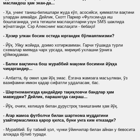
маслакдош ҳам экан-да...
- Ҳа, унинг таниш-билишлари жуда кўп, асосийси, қимматли вақтини
улардан аямайди. Дейлик, Скотт Паркер «Фулхэм»да иш
бошлаганида, унга тегишли маслаҳатларни узун SMS шаклида
жўнатганди. Сэр Алекснинг маслаҳати - бебаҳо!
- Ҳозир улкан босим остида юргандек бўлмаяпмизми?
- Йўқ. Уйқу жойида, доимо хотиржамман. Гарчи тўшакда турли
схемалар миямда чарх урсада, мириқиб ухлашни ўрнига
қўймоқдаман.
- Балки вақтинча бош мураббий мақоми босимни йўққа
чиқаргандир...
- Албатта, бу омил ҳам йўқ эмас. Ёзгача жамоага масъулман, ўз
вазифамни имкон қадар сифатли уддаласам, бас.
- Шартномангизда қандайдир тақиқловчи бандлар ҳам
мавжудми? Дейлик, парашютда сакраш...
- Йўқ, очиғи, келишув билан дурустроқ танишганим ҳам йўқ.
- Агар жамоа футболчи билан шартнома муддатини
узайтирмасликка қарор қилса, буни унга ким етказади?
- Мураббий. Бу табиий ҳол, чунки ўйинчилар билан айнан у бевосита
алоқада бўлиб туради.