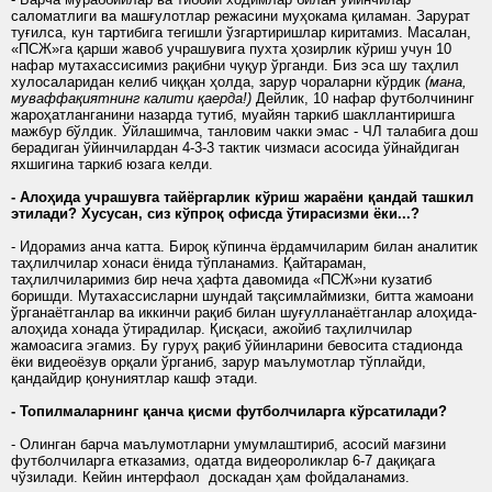
саломатлиги ва машғулотлар режасини муҳокама қиламан. Зарурат
туғилса, кун тартибига тегишли ўзгартиришлар киритамиз. Масалан,
«ПСЖ»га қарши жавоб учрашувига пухта ҳозирлик кўриш учун 10
нафар мутахассисимиз рақибни чуқур ўрганди. Биз эса шу таҳлил
хулосаларидан келиб чиққан ҳолда, зарур чораларни кўрдик
(мана,
муваффақиятнинг калити қаерда!)
Дейлик, 10 нафар футболчининг
жароҳатланганини назарда тутиб, муайян таркиб шакллантиришга
мажбур бўлдик. Ўйлашимча, танловим чакки эмас - ЧЛ талабига дош
берадиган ўйинчилардан 4-3-3 тактик чизмаси асосида ўйнайдиган
яхшигина таркиб юзага келди.
- Алоҳида учрашувга тайёргарлик кўриш жараёни қандай ташкил
этилади? Хусусан, сиз кўпроқ офисда ўтирасизми ёки...?
- Идорамиз анча катта. Бироқ кўпинча ёрдамчиларим билан аналитик
таҳлилчилар хонаси ёнида тўпланамиз. Қайтараман,
таҳлилчиларимиз бир неча ҳафта давомида «ПСЖ»ни кузатиб
боришди. Мутахассисларни шундай тақсимлаймизки, битта жамоани
ўрганаётганлар ва иккинчи рақиб билан шуғулланаётганлар алоҳида-
алоҳида хонада ўтирадилар. Қисқаси, ажойиб таҳлилчилар
жамоасига эгамиз. Бу гуруҳ рақиб ўйинларини бевосита стадионда
ёки видеоёзув орқали ўрганиб, зарур маълумотлар тўплайди,
қандайдир қонуниятлар кашф этади.
- Топилмаларнинг қанча қисми футболчиларга кўрсатилади?
- Олинган барча маълумотларни умумлаштириб, асосий мағзини
футболчиларга етказамиз, одатда видеороликлар 6-7 дақиқага
чўзилади. Кейин интерфаол доскадан ҳам фойдаланамиз.