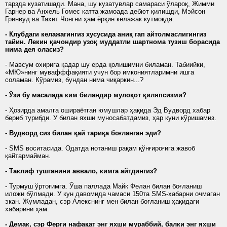
тарзда кузатишади. Мана, шу кузатувлар самараси ўлароқ, Жимми
Гарнер ва Анхель Гомес катта жамоада дебют қилишди, Мэйсон
Гринвуд ва Тахит Чонгни ҳам ёрқин келажак кутмоқда.
- Клубдаги келажагингиз хусусида аниқ гап айтолмаслигингиз
тайин. Лекин қачондир узоқ муддатли шартнома тузиш борасида
нима дея оласиз?
- Мавсум охирига қадар шу ерда қолишимни биламан. Табиийки,
«МЮ»нинг мувафффақияти учун бор имкониятларимни ишга
соламан. Кўрамиз, бундан нима чиқаркин...?
- Ўзи бу масалада ким биландир мулоқот қиляпсизми?
- Ҳозирда амалга ошираётган юмушлар ҳақида Эд Вудворд хабар
бериб турибди. У билан яхши муносабатдамиз, ҳар куни кўришамиз.
- Вудворд сиз билан қай тариқа боғланган эди?
- SMS воситасида. Одатда нотаниш рақам қўнғироғига жавоб
қайтармайман.
- Таклиф тушганини аввало, кимга айтдингиз?
- Турмуш ўртоғимга. Ўша паллада Майк Фелан билан боғланиш
иложи бўлмади. У кун давомида чамаси 150та SMS-хабарни очмаган
экан. Жумладан, сэр Алекснинг мен билан боғланиш ҳақидаги
хабарини ҳам.
- Демак, сэр Ферги нафақат энг яхши мураббий, балки энг яхши