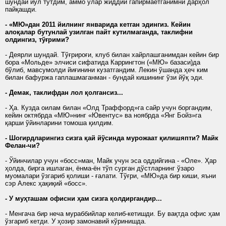
шундай йўл тутдим, аммо улар жиддий гапирмаётганимни дарҳол
пайқашди.
- «МЮ»дан 2011 йилнинг январида кетган эдингиз. Кейин
алоқалар бутунлай узилган пайт кутилмаганда, таклифни
олдингиз, тўғрими?
- Деярли шундай. Тўғрироғи, клуб билан хайрлашганимдан кейин бир
бора «Мольде» элчиси сифатида Каррингтон («МЮ» базаси)да
бўлиб, мавсумолди йиғинини кузатгандим. Лекин ўшанда ҳеч ким
билан бафуржа гаплашмаганман - бундай кишининг ўзи йўқ эди.
- Демак, таклифдан лол қолгансиз...
- Ҳа. Кузда оилам билан «Олд Траффорд»га сайр учун боргандим,
кейин октябрда «МЮ»нинг «Ювентус» ва ноябрда «Янг Бойз»га
қарши ўйинларини томоша қилдим.
- Шогирдларингиз сизга қай йўсинда мурожаат қилишяпти? Майк
Фелан-чи?
- Ўйинчилар учун «босс»ман, Майк учун эса оддийгина - «Оле». Ҳар
ҳолда, бирга ишлаган, ёнма-ён тўп сурган дўстларнинг ўзаро
муомалари ўзгариб қолиши - ғалати. Тўғри, «МЮ»да бир киши, яъни
сэр Алекс ҳақиқий «босс».
- У муҳташам офисни ҳам сизга қолдиргандир...
- Менгача бир неча мураббийлар келиб-кетишди. Бу вақтда офис ҳам
ўзгариб кетди. У ҳозир замонавий кўринишда.