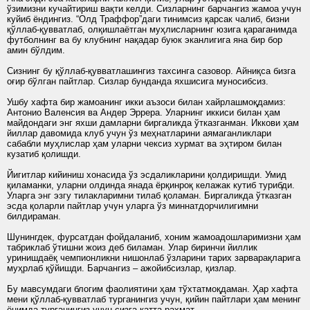
ўзимизни кучайтириш вақти келди. Сизларнинг барчангиз жамоа учун
куйиб ёндингиз. “Олд Траффор”даги тинимсиз қарсак чалиб, бизни
қўллаб-қувватлаб, олқишлаётган муҳлисларнинг юзига қараганимда
футболнинг ва бу клубнинг нақадар буюк эканлигига яна бир бор
амин бўлдим.
Сизнинг бу қўллаб-қувватлашингиз тахсинга сазовор. Айниқса бизга
оғир бўлган пайтлар. Сизлар бунданда яхшисига муносибсиз.
Ушбу хафта бир жамоанинг икки аъзоси билан хайрлашмоқдамиз:
Антонио Валенсия ва Андер Эррера. Уларнинг иккиси билан ҳам
майдондаги энг яхши дамларни биргаликда ўтказганман. Иккови ҳам
йиллар давомида клуб учун ўз меҳнатларини аямаганликлари
сабабли муҳлислар ҳам уларни чексиз хурмат ва эҳтиром билан
кузатиб қолишди.
Йигитлар кийиниш хонасида ўз эсдаликларини қолдиришди. Умид
қиламанки, уларни олдинда янада ёрқинроқ келажак кутиб турибди.
Уларга энг эзгу тилакларимни тилаб қоламан. Биргаликда ўтказган
эсда қоларли пайтлар учун уларга ўз миннатдорчилигимни
билдираман.
Шунингдек, фурсатдан фойдаланиб, хоним жамоадошларимизни ҳам
табриклаб ўтишни жоиз деб биламан. Улар биринчи йиллик
уринишдаёқ чемпионликни нишонлаб ўзларини тарих зарварақларига
муҳрлаб қўйишди. Барчангиз – ажойибсизлар, қизлар.
Бу мавсумдаги блогим фаолиятини ҳам тўхтатмоқдаман. Ҳар хафта
мени қўллаб-қувватлаб турганингиз учун, қийин пайтлари ҳам менинг
ёнимда турганингиз учун сизга катта раҳмат.