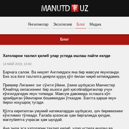
Янгиликлар
Эксклюзив
Блог
Медиа
Блог
Хатоларни тахлил қилиб улар устида ишлаш пайти келди
14 МАЙ 2019, 13:00
Барчага салом. Ва ниҳоят Англиядаги яна бир мавсум якунланди.
Биз эса ёзги таътилга деярли қуруқ қўл билан чиқиб кетмоқдамиз.
Премиер Лиганинг энг сўнгги ўйини, ўзини шубҳасиз Манчестер
Юнайтед оиласизнинг бир аъзоси деб ҳисоблайдиганлар учун
кўнгилдагидек якун топмади. Мавсум давомида эслашга кўп
арзийдиган ўйинларни бошимиздан ўтказдик. Бахтга қарши якун
бироз ноҳушроқ тугади.
Қўлга киритилган умумий натижалардан шубҳасиз, ҳеч биримизнинг
кўнглимиз тўлмади. Ғалаба қозонсак ҳам биргаликда қилдик,
мағлубиятга учрасак ҳам шундай.
Ана энди эса хатоларни тахлил қилиб, улар устида ишлаш ва