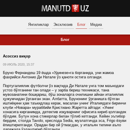
Янгиликлар
Эксклюзив
Блог
Медиа
Блог
Асоссиз виқор
09 ИЮЛЬ 2020, 15:37
Бруно Фернандеш 19 ёшда «Удинезе»га борганида, уни жамоа
фахрийси Антонио Ди Натале ўз қаноти остига олганди.
Португалиялик футболчи ўз вақтида Ди Натале унга том маънодаги
устоз бўлганини тан олади – у зарба бериш техникаси, тана
мувозанатини бошқариш, бўш зоналарга очилишни айнан италиялик
ҳужумчидан ўрганган экан. Албатта, Брунонинг ўрганишга бўлган
иштиёқини ҳам таъкидлаш керак, масалан унинг Италиядаги биринчи
клуби «Новара» мураббийи Кристиано Жаретта айтади: «Унинг
хонасига кирганимда, детектив изқуварнинг офисига кириб қолгандек
бўлдим. Бутун хона стикерлар билан тўлиб кетганди. Кейин эътибор
бердим, столда Tavolo, креслода Sedia, музлатгичда эса, Frigo ёзуви
ёпиштирилганди. Орадан бир ой ўтмасдан, у итальян тилини аъло
даражада ўзлаштириб бўлганди.