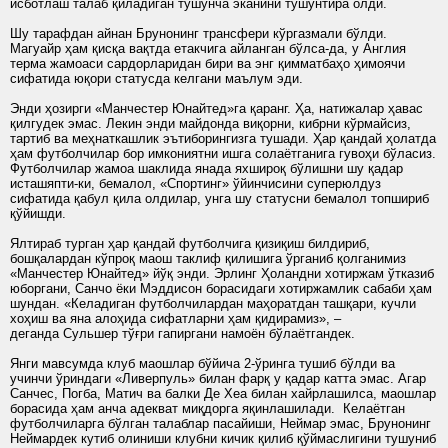
исботлаш талаб қиладиган тушунча эканини тушунтира олди.
Шу тарафдан айнан Брунонинг трансфери кўргазмали бўлди.
Магуайр ҳам қисқа вақтда етакчига айланган бўлса-да, у Англия
терма жамоаси сардорларидан бири ва энг қимматбаҳо ҳимоячи
сифатида юқори статусда келгани маълум эди.
Энди ҳозирги «Манчестер Юнайтед»га қаранг. Ҳа, натижалар ҳавас
қилгудек эмас. Лекин энди майдонда виқорни, кибрни кўрмайсиз,
тартиб ва меҳнаткашлик эътиборингизга тушади. Ҳар қандай ҳолатда
ҳам футболчилар бор имкониятни ишга солаётганига гувоҳи бўласиз.
Футболчилар жамоа шаклида янада яхшироқ бўлишни шу қадар
исташяпти-ки, бемалол, «Спортинг» ўйинчисини суперюлдуз
сифатида қабул қила олдилар, унга шу статусни бемалол топшириб
қўйишди.
Ялтираб турган ҳар қандай футболчига қизиқиш билдириб,
бошқалардан кўпроқ маош таклиф қилишига ўрганиб қолганимиз
«Манчестер Юнайтед» йўқ энди. Эрлинг Ҳоландни хотиржам ўтказиб
юборгани, Санчо ёки Мэддисон борасидаги хотиржамлик сабаби ҳам
шундан. «Келадиган футболчилардан маҳоратдан ташқари, кучли
хоҳиш ва яна алоҳида сифатларни ҳам қидирамиз», –
деганда Сульшер тўғри гапиргани намоён бўлаётгандек.
Янги мавсумда клуб маошлар бўйича 2-ўринга тушиб бўлди ва
учинчи ўриндаги «Ливерпуль» билан фарқ у қадар катта эмас. Агар
Санчес, Погба, Матич ва балки Де Хеа билан хайрлашилса, маошлар
борасида ҳам анча адекват миқдорга яқинлашилади. Келаётган
футболчиларга бўлган талаблар пасайиши, Неймар эмас, Брунонинг
Неймардек кутиб олиниши клубни кичик қилиб қўймаслигини тушуниб