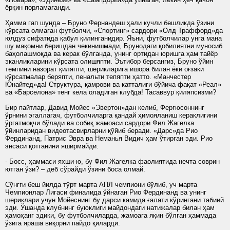
ёрқин порламаганди.
Ҳамма гап шунда – Бруно Фернандеш ҳали кучли бешликда ўзини
кўрсата олмаган футболчи, «Спортинг» сардори «Олд Траффорд»да
юлдуз сифатида қабул қилинганидир. Яъни, футболчилар унга мана
шу мақомни беришдан чекинишмади, Брунодаги қобилиятни муносиб
баҳолашмоқда ва керак бўлганда, унинг ортидан юришга ҳам тайёр
эканликларини кўрсата олишяпти. Эътибор берсангиз, Бруно ўйин
темпини назорат қиляпти, шерикларига ишора билан ёки оғзаки
кўрсатмалар беряпти, пенальти тепяпти ҳатто. «Манчестер
Юнайтед»да! Структура, қамрови ва катталиги бўйича фақат «Реал»
ва «Барселона» тенг кела оладиган клубда! Тасаввур қиляпсизми?
Бир пайтлар, Давид Мойес «Эвертон»дан келиб, Фергюсоннинг
ўрнини эгаллагач, футболчиларга қандай ҳимояланиш кераклигини
ўргатмоқчи бўлади ва собиқ жамоаси сардори Фил Жагелка
ўйинларидан видеотасвирларни қўйиб беради. «Дарс»да Рио
Фердинанд, Патрис Эвра ва Неманья Видич ҳам ўтирган эди. Рио
энсаси қотганини яширмайди.
- Босс, ҳаммаси яхши-ю, бу Фил Жагелка фаолиятида нечта соврин
ютган ўзи? – деб сўрайди ўзини боса олмай.
Сўнгги беш йилда тўрт марта АПЛ чемпиони бўлиб, уч марта
Чемпионлар Лигаси финалида ўйнаган Рио Фердинанд ва унинг
шериклари учун Мойеснинг бу дарси камида ғалати кўрингани табиий
эди. Ўшанда клубнинг буюклиги майдондаги натижалар билан ҳам
ҳамоҳанг эдики, бу футболчиларда, жамоага яқин бўлган ҳаммада
ўзига яраша виқорни пайдо қиларди.