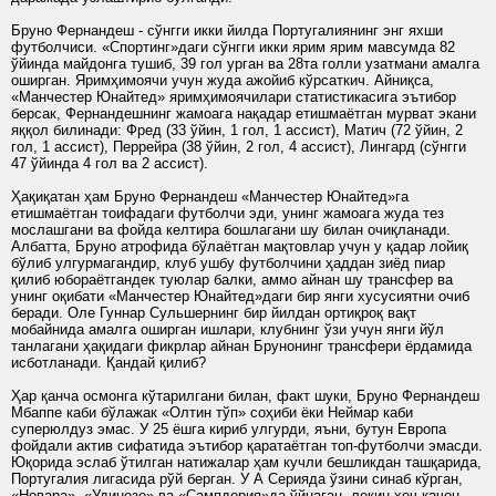
Бруно Фернандеш - сўнгги икки йилда Португалиянинг энг яхши
футболчиси. «Спортинг»даги сўнгги икки ярим ярим мавсумда 82
ўйинда майдонга тушиб, 39 гол урган ва 28та голли узатмани амалга
оширган. Яримҳимоячи учун жуда ажойиб кўрсаткич. Айниқса,
«Манчестер Юнайтед» яримҳимоячилари статистикасига эътибор
берсак, Фернандешнинг жамоага нақадар етишмаётган мурват экани
яққол билинади: Фред (33 ўйин, 1 гол, 1 ассист), Матич (72 ўйин, 2
гол, 1 ассист), Перрейра (38 ўйин, 2 гол, 4 ассист), Лингард (сўнгги
47 ўйинда 4 гол ва 2 ассист).
Ҳақиқатан ҳам Бруно Фернандеш «Манчестер Юнайтед»га
етишмаётган тоифадаги футболчи эди, унинг жамоага жуда тез
мослашгани ва фойда келтира бошлагани шу билан очиқланади.
Албатта, Бруно атрофида бўлаётган мақтовлар учун у қадар лойиқ
бўлиб улгурмагандир, клуб ушбу футболчини ҳаддан зиёд пиар
қилиб юбораётгандек туюлар балки, аммо айнан шу трансфер ва
унинг оқибати «Манчестер Юнайтед»даги бир янги хусусиятни очиб
беради. Оле Гуннар Сульшернинг бир йилдан ортиқроқ вақт
мобайнида амалга оширган ишлари, клубнинг ўзи учун янги йўл
танлагани ҳақидаги фикрлар айнан Брунонинг трансфери ёрдамида
исботланади. Қандай қилиб?
Ҳар қанча осмонга кўтарилгани билан, факт шуки, Бруно Фернандеш
Мбаппе каби бўлажак «Олтин тўп» соҳиби ёки Неймар каби
суперюлдуз эмас. У 25 ёшга кириб улгурди, яъни, бутун Европа
фойдали актив сифатида эътибор қаратаётган топ-футболчи эмасди.
Юқорида эслаб ўтилган натижалар ҳам кучли бешликдан ташқарида,
Португалия лигасида рўй берган. У А Серияда ўзини синаб кўрган,
«Новара», «Удинезе» ва «Сампдория»да ўйнаган, лекин ҳеч қачон