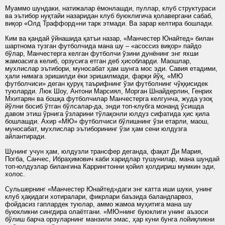
Муаммо шундаки, натижалар ёмонлашди, пуллар, клуб структураси
ва эътибор нуқтайи назаридан клуб буюклигича қолавергани сабаб,
виқор «Олд Траффорд»ни тарк этмади. Ва зарар келтира бошлади.
Ким ва қандай ўйнашида қатъи назар, «Манчестер Юнайтед» билан
шартнома тузган футболчида мана шу – «асоссиз виқор» пайдо
бўлар, Манчестерга келган футболчи ўзини дунёнинг энг яхши
жамоасига келиб, орзусига етган деб ҳисобларди. Маошлар,
мухлислар эътибори, муносабат ҳам шунга мос эди. Савия етадими,
ҳали нимага эришилди ёки эришилмади, фарқи йўқ, «МЮ
футболчиси» деган қуруқ таърифнинг ўзи футболнинг чўққисидек
туюларди. Люк Шоу, Антони Марсиял, Морган Шнайдерлин, Генрих
Мхитарян ва бошқа футболчилар Манчестерга келгунча, жуда узоқ
йўлни босиб ўтган бўлсалар-да, энди топ-клубга монанд ўсишда
давом этиш ўрнига ўзларини тўлақонли юлдуз сифатида ҳис қила
бошлашди. Ахир «МЮ» футболчиси бўлишнинг ўзи етарли, маош,
муносабат, мухлислар эътиборининг ўзи ҳам сени юлдузга
айлантиради.
Шунинг учун ҳам, юлдузли трансфер деганда, фақат Ди Мария,
Погба, Санчес, Ибраҳимович каби харидлар тушунилар, мана шундай
топ-юлдузлар билангина Каррингтонни қойил қолдириш мумкин эди,
холос.
Сульшернинг «Манчестер Юнайтед»даги энг катта иши шуки, унинг
клуб ҳақидаги хотиралари, фикрлари баъзида баландпарвоз,
фойдасиз гаплардек туюлар, аммо жамоа муҳитига мана шу
буюкликни сингдира олаётгани. «МЮ»нинг буюклиги унинг аъзоси
бўлиш барча орзуларнинг манзили эмас, ҳар куни бунга лойиқликни