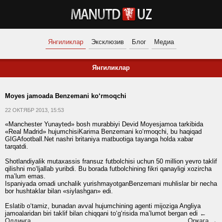
Янгиликлар
Эксклюзив
Блог
Медиа
Янгиликлар
Moyes jamoada Benzemani ko‘rmoqchi
22 ОКТЯБР 2013, 15:53
«Manchester Yunayted» bosh murabbiyi Devid Moyesjamoa tarkibida
«Real Madrid» hujumchisiKarima Benzemani ko‘rmoqchi, bu haqiqad
GIGAfootball.Net nashri britaniya matbuotiga tayanga holda xabar
tarqatdi.
Shotlandiyalik mutaxassis fransuz futbolchisi uchun 50 million yevro taklif
qilishni mo‘ljallab yuribdi. Bu borada futbolchining fikri qanayligi xozircha
maʼlum emas.
Ispaniyada omadi unchalik yurishmayotganBenzemani muhlislar bir necha
bor hushtaklar bilan «siylashgan» edi.
Eslatib o‘tamiz, bunadan avval hujumchining agenti mijoziga Angliya
jamoalaridan biri taklif bilan chiqqani to‘g‘risida maʼlumot bergan edi
←
Олдинга
Орқага →