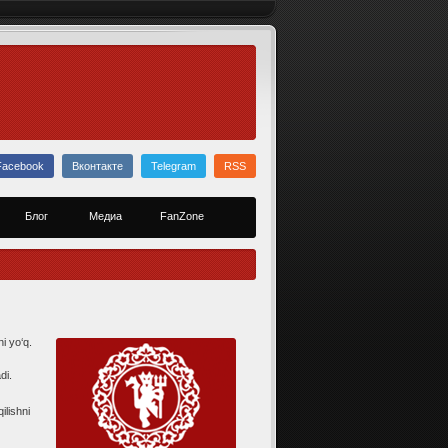
Facebook
Вконтакте
Telegram
RSS
Блог
Медиа
FanZone
i yo‘q.
di.
lishni