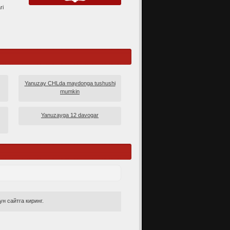
ri
Yanuzay CHLda maydonga tushushi
mumkin
Yanuzayga 12 davogar
н сайтга киринг.