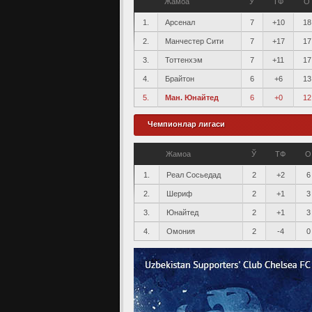
Жамоа
Ў
ТФ
О
1.
Арсенал
7
+10
18
2.
Манчестер Сити
7
+17
17
3.
Тоттенхэм
7
+11
17
4.
Брайтон
6
+6
13
5.
Ман. Юнайтед
6
+0
12
Чемпионлар лигаси
Жамоа
Ў
ТФ
О
1.
Реал Сосьедад
2
+2
6
2.
Шериф
2
+1
3
3.
Юнайтед
2
+1
3
4.
Омония
2
-4
0