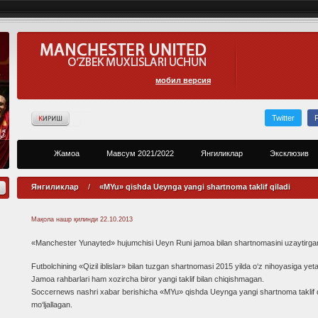
мобил версия
Twitter
Жамоа
Мавсум 2021/2022
Янгиликлар
Эксклюзив
Янгиликлар
/
«MYu» qishda Ueynga yangi shartnoma taklif qiladi
Мақола нашр қилинди
22.10.2013
«Manchester Yunayted» hujumchisi Ueyn Runi jamoa bilan shartnomasini uzaytirgan
Futbolchining «Qizil iblislar» bilan tuzgan shartnomasi 2015 yilda o‘z nihoyasiga yeta
Jamoa rahbarlari ham xozircha biror yangi taklif bilan chiqishmagan.
Soccernews nashri xabar berishicha «MYu» qishda Ueynga yangi shartnoma taklif qi
mo‘ljallagan.