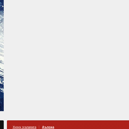
Ҳуқуқ эгаларига
Аълоқа