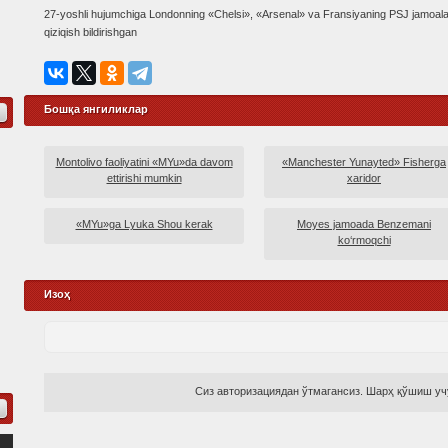
27-yoshli hujumchiga Londonning «Chelsi», «Arsenal» va Fransiyaning PSJ jamoala
qiziqish bildirishgan
Бошқа янгиликлар
Montolivo faoliyatini «MYu»da davom
«Manchester Yunayted» Fisherga
ettirishi mumkin
xaridor
«MYu»ga Lyuka Shou kerak
Moyes jamoada Benzemani
ko‘rmoqchi
Изоҳ
Сиз авторизациядан ўтмагансиз. Шарҳ қўшиш учу