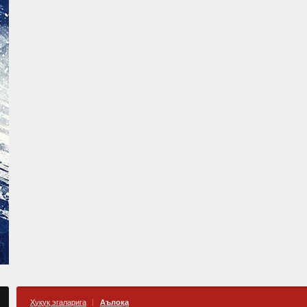
Ҳуқуқ эгаларига
Аълоқа