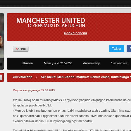
мобил версия
Twitter
Жамоа
Мавсум 2021/2022
Янгиликлар
Эксклюзив
Янгиликлар
/
Ser Aleks: Men kitobni matbuot uchun emas, muxlislarga 
Мақола нашр қилинди
29.10.2013
«MYu» sobiq bosh murabbiyi Aleks Fergyuson yaqinda chiqargan kitobi borasida qil
tanqidlarga javob berib o‘tdi.
«Men bu kitobni matbuot uchun emas, balki muxlislarga atab yozdim. Ular nima sa
baʼzi qarorlarni qabul qilganimni tushunishlarini istadim. «MYu»da ishlash qanchalar o
ekanini bilsinlar dedim. Bu dunyodagi eng og‘ir mehnatdir.
Futbolchilar bilan kelishmovchilikka keladigan bo‘lsak, 27 yillik ishim davomida 6 ma