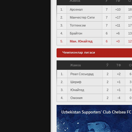
Жамоа
Ў
ТФ
О
1.
Арсенал
7
+10
18
2.
Манчестер Сити
7
+17
17
3.
Тоттенхэм
7
+11
17
4.
Брайтон
6
+6
13
5.
Ман. Юнайтед
6
+0
12
Чемпионлар лигаси
Жамоа
Ў
ТФ
О
1.
Реал Сосьедад
2
+2
6
2.
Шериф
2
+1
3
3.
Юнайтед
2
+1
3
4.
Омония
2
-4
0