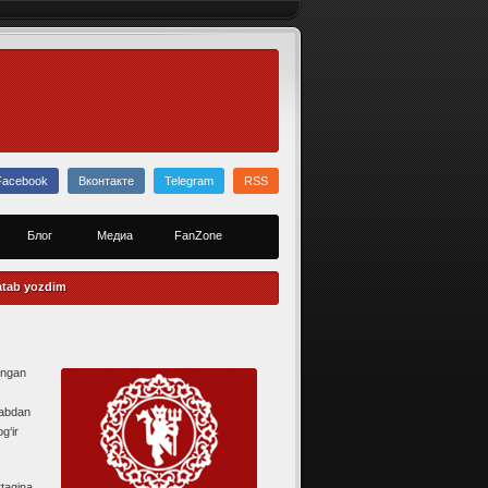
Facebook
Вконтакте
Telegram
RSS
Блог
Медиа
FanZone
atab yozdim
ingan
babdan
g‘ir
rtagina