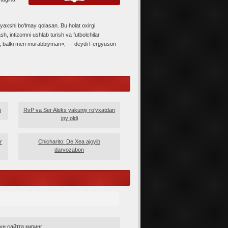
 yaxshi bo‘lmay qolasan. Bu holat oxirgi
h, intizomni ushlab turish va futbolchilar
mas, balki men murabbiyman», — deydi Fergyuson
m
RvP va Ser Aleks yakuniy ro‘yxatdan
joy oldi
r
Chicharito: De Xea ajoyib
darvozabon
н сайтга киринг.