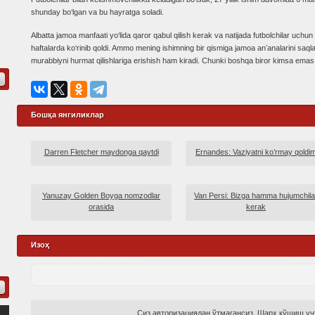
shunday bo‘lgan va bu hayratga soladi.
Albatta jamoa manfaati yo‘lida qaror qabul qilish kerak va natijada futbolchilar uchun
haftalarda ko‘rinib qoldi. Ammo mening ishimning bir qismiga jamoa anʼanalarini saqlas
murabbiyni hurmat qilishlariga erishish ham kiradi. Chunki boshqa biror kimsa e
Бошқа янгиликлар
Darren Fletcher maydonga qaytdi
Ernandes: Vaziyatni ko’rmay qoldi
Yanuzay Golden Boyga nomzodlar
Van Persi: Bizga hamma hujumchila
orasida
kerak
Изоҳ
Сиз авторизациядан ўтмагансиз. Шарҳ қўшиш учу