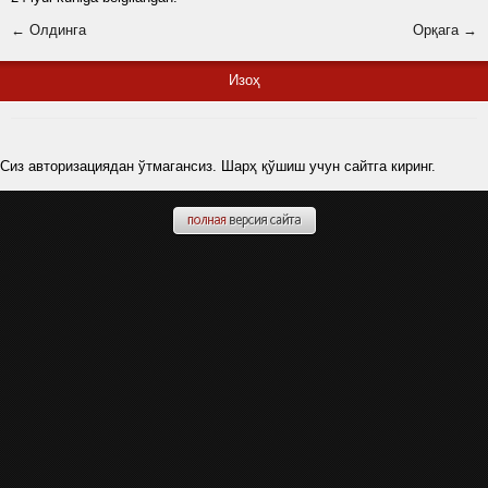
← Олдинга
Орқага →
Изоҳ
Сиз авторизациядан ўтмагансиз. Шарҳ қўшиш учун сайтга киринг.