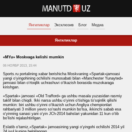
Янгиликлар
Эксклюзив
Блог
Медиа
Янгиликлар
«MYu» Moskvaga kelishi mumkin
06 НОЯБР 2013, 15:44
Sports.ru portalining xabar berishicha Moskvaning «Spartak»jamoasi
yangi o‘yingohining ochilishi munosabati bilan «Manchester Yunayted»
jamoasi bilan o‘rtoqlik uchrashuvi o‘tkazish borasida muzokaraga
kirishgan.
«Spartak» jamoasi «Old Trafford» ga ushbu masala yuzasidan rasmiy
taklif bilan chiqdi. Ikki narsa ushbu o‘yinni o‘tishiga to‘sqinlik qilishi
mumkin: biri ushbu o‘yinni o‘tkazish uchun Angliya chempionlari
rahbariyati 3 million yevro so‘rashi mumkin bo‘lsa, ikkinchi sabab esa
o‘yinning sanasi yani o‘yin JCh-2014 bahslari yakunidan 11 kun o‘tib
bo‘lishi rejalashtirilgan.
Eslatib o‘tamiz,«Spartak» jamoasining yangi o‘yingohi ochilishi 2014 yil
24 iyul kuniga belgilangan.