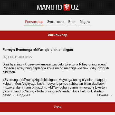
Янгиликлар
Эксклюзив
Блог
Медиа
Янгиликлар
Ferreyr: Evertonga «MYu» qiziqish bildirgan
06 ДЕКАБР 2013, 09:27
Braziliyaning «Kruzeyro»jamoasi xavbeki Evertona Ribeyroning agenti
Robson Ferreyrning gaplariga ko‘ra uning mijoziga «MYu» jiddiy qiziqish
bildirgan.
«Evertonga «MYu» qiziqish bildirgan. Moyesga uning o‘yinlari maqqul
kelgan. Men Angliyaga tashrif buyurib jamoa rahbarlari bilan dastlabki
muzokaralarni ham o‘tkazdim. «MYu» uchun yarim himoyachi Everton
yaxshi xarid bo‘ladi», - Robsonning so‘zlaridan ilova keltirdi Estadao
nashri
← Олдинга
Орқага →
Изоҳ