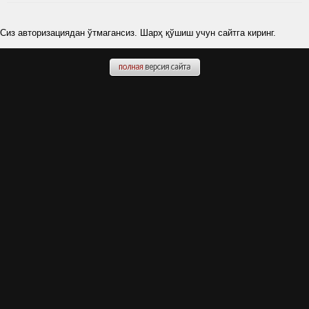
Сиз авторизациядан ўтмагансиз. Шарҳ қўшиш учун сайтга киринг.