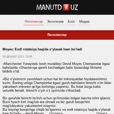
Янгиликлар
Эксклюзив
Блог
Медиа
Янгиликлар
Moyes: Endi rotatsiya haqida o‘ylasak ham bo‘ladi
09 ДЕКАБР 2013, 13:08
«Manchester Yunayted» bosh murabbiyi Devid Moyes Chempionlar ligasi
bahslarida «Shaxter»ga qarshi kechadigan bahs borasidagi fikrlarini
bildirib o‘tdi.
«Biz o‘yinimizni yaxshilash uchun har bir imkoniyatdan foydalanishimiz
lozim. Buning ustiga Chempionlar ligasi guruh bahslarini birinchi o‘rin bilan
yakunlash imkonini qo‘lga kiritishga yaqinmiz. Bu holat bizga katta
ustunlik beradi, ikkinchi o‘yin o‘z uyimizda o‘tkaziladi.
Biz guruhda birinchi bo‘lish uchun qo‘limizdan kelgan barcha ishni qilamiz.
Bizni hyech kim mag‘lub eta olmadi va biz guruh bosqichini
mag‘lubiyatsiz yakunlashni istaymiz.
Biz keyingi bosqichga chiqib bo‘lganmiz va endi rotatsiya haqida o‘ylasak
ham bo‘ladi», - deydi Moyes
← Олдинга
Орқага →