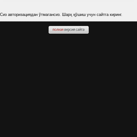
Сиз авторизациядан ўтмагансиз. Шарҳ қўшиш учун сайтга киринг.