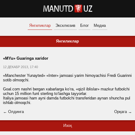
Янгиликлар
Эксклюзив
Блог
Медиа
Янгиликлар
«MYu» Guaringa xaridor
12 ДЕКАБР 2013, 17:40
«Manchester Yunayted» «Inter» jamoasi yarim himoyachisi Fredi Guarinni
sotib olmoqchi.
Goal.com nashri bergan xabarlarga ko‘ra, «qizil iblislar» mazkur futbolchi
uchun 15 million funt sterling to‘lashga tayyorlar.
Italiya jamoasi ham ayni damda futbolchi transferidan aynan shuncha pul
ishlab olmoqchi.
← Олдинга
Орқага →
Изоҳ