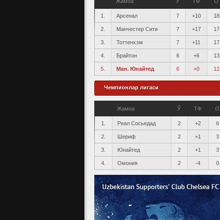
Жамоа
Ў
ТФ
О
1.
Арсенал
7
+10
18
2.
Манчестер Сити
7
+17
17
3.
Тоттенхэм
7
+11
17
4.
Брайтон
6
+6
13
5.
Ман. Юнайтед
6
+0
12
Чемпионлар лигаси
Жамоа
Ў
ТФ
О
1.
Реал Сосьедад
2
+2
6
2.
Шериф
2
+1
3
3.
Юнайтед
2
+1
3
4.
Омония
2
-4
0