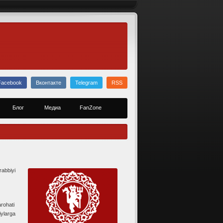
Facebook
Вконтакте
Telegram
RSS
Блог
Медиа
FanZone
abbiyi
rohati
iylarga