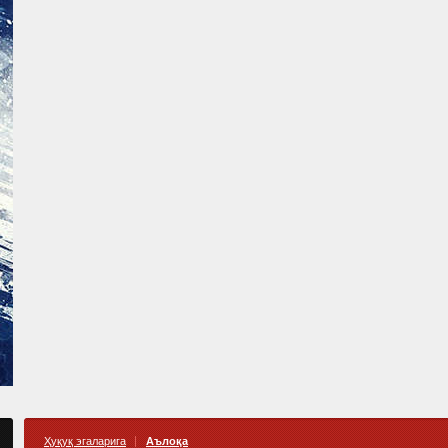
Ҳуқуқ эгаларига
Аълоқа