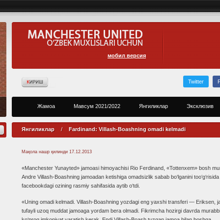
мобил версия
Twitter
Жамоа
Мавсум 2021/2022
Янгиликлар
Эксклюзив
Янгиликлар
/
Fardinand: Villash-Boashning omadi kelmadi
Мақола нашр қилинди
17.12.2013
«Manchester Yunayted» jamoasi himoyachisi Rio Ferdinand, «Tottenxem» bosh mur
Andre Villash-Boashning jamoadan ketishiga omadsizlik sabab bo‘lganini too‘g‘risida
facebookdagi ozining rasmiy sahifasida aytib o‘tdi.
«Uning omadi kelmadi. Villash-Boashning yozdagi eng yaxshi transferi — Eriksen, ja
tufayli uzoq muddat jamoaga yordam bera olmadi. Fikrimcha hozirgi davrda murabb
ko‘proq imkoniyat yaratish kerak. Endi Villash-Boash tuzgan jamoa bilan boshqa