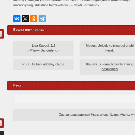
murabbiyning ishlashiga to‘g‘ri keladi», — deydi Ferdinand>
Бошқа янгиликлар
Liga Kubogi: 1/2
Moyes: Uelbek ko‘proq gol urishi
«MYu»-«Sanderlend»
kerak
Runi: Biz buni uddalay olamiz
Kleverli: Bu omadli o‘yinlarimning
boshlanishi
Изоҳ
Сиз авторизациядан ўтмагансиз. Шарҳ қўшиш учу