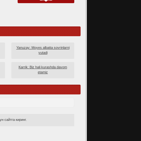
Yanuzay: Moyes albatta sovrinlarni
yutadi
Karrik: Biz hali kurashda davom
etamiz
н сайтга киринг.