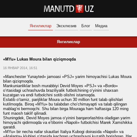
Янгиликлар
Эксклюзив
Блог
Медиа
Янгиликлар
«MYu» Lukas Moura bilan qiziqmoqda
16 ЯНВАР 2014, 16:51
«Manchester Yunayted» jamoasi «PSJ» yarim himoyachisi Lukas Moura
bilan qiziqmoqda.
Mankunianliklar bosh murabbiyi Devid Moyes «PSJ» va «Bordo»
o‘rtasidagi uchrashuvda braziliyalik futbolchining o‘yinini shaxsan
kuzatgan va endi futbolchini sotib olishni istamoqda.
Eslatib o‘tamiz, parijliklar Moura uchun 30 million funt talab qilishlari
kutilmoqda. Biroq «MYu» bu talabdan cho‘chimayapti va talab qilingan
mablag‘ni bermoqchi. Shu bilan birga Mouraga ham haftasiga 120 ming
funt maosh taklif qilinadi.
Shuningdek, Devid Moyes jamoa o‘yinini barqarorlashtira oladigan yarim
himoyachi qidirmoqda va eʼtiborini «Napoli» futbolchisi Marek Xamshikka
qaratdi.
«MYu» bir necha nafar skautlari Italiya Kubogi doirasida «Napoli» va
«Atalanta» klublari o‘rtasida kechgan uchrashuvni kuzatib borishgan. Har