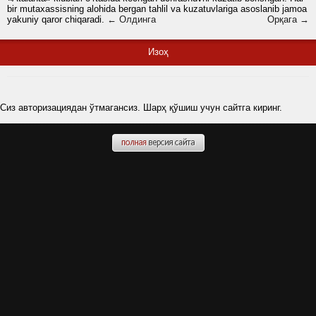
bir mutaxassisning alohida bergan tahlil va kuzatuvlariga asoslanib jamoa
yakuniy qaror chiqaradi.
← Олдинга
Орқага →
Изоҳ
Сиз авторизациядан ўтмагансиз. Шарҳ қўшиш учун сайтга киринг.